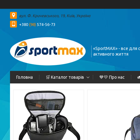
вул. Ф. Кричевського, 19, Київ, Україна
+380
(98)
574-56-73
«SportMAX» - все для 
активного життя
Головна
🛒 Каталог товарів
💙💛 Про нас
