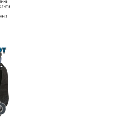
пічна
істити
зом з