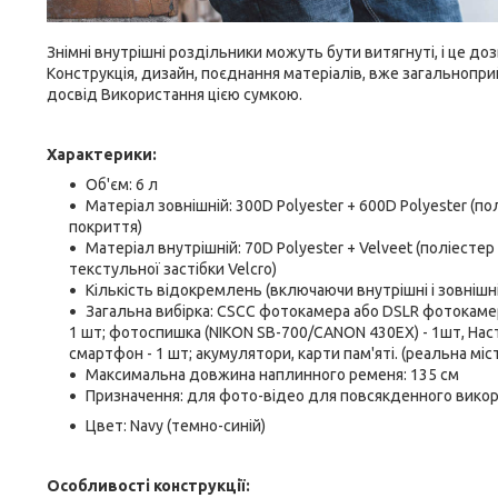
Знімні внутрішні роздільники можуть бути витягнуті, і це д
Конструкція, дизайн, поєднання матеріалів, вже загальнопри
досвід Використання цією сумкою.
Характерики:
Об'єм: 6 л
Матеріал зовнішній: 300D Polyester + 600D Polyester (
покриття)
Матеріал внутрішній: 70D Polyester + Velveet (поліест
текстульної застібки Velcro)
Кількість відокремлень (включаючи внутрішні і зовнішні
Загальна вибірка: CSCC фотокамера або DSLR фотокамера
1 шт; фотоспишка (NIKON SB-700/CANON 430EX) - 1шт, Наст
смартфон - 1 шт; акумулятори, карти пам'яті. (реальна м
Максимальна довжина наплинного ременя: 135 см
Призначення: для фото-відео для повсякденного вико
Цвет: Navy (темно-синій)
Особливості конструкції: