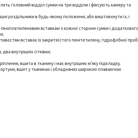
ілять головний відділ сумки на три відділи і фіксують камеру та
ішні роздільники в будь-якому положенні, або виштовхнути їх, і
им піноплатиленовим вставкам з кожної сторони сумки і додатковог
и;
ивостям вставок із закритеїстого пенітетилену, гідрофобної проб
 два внутрішніх сітківки;
ріплення, вшита в тканину і має внутрішню м'яку підкладку.
 фортуни, вшит у тканинах і обладнаних широкою плаваючою