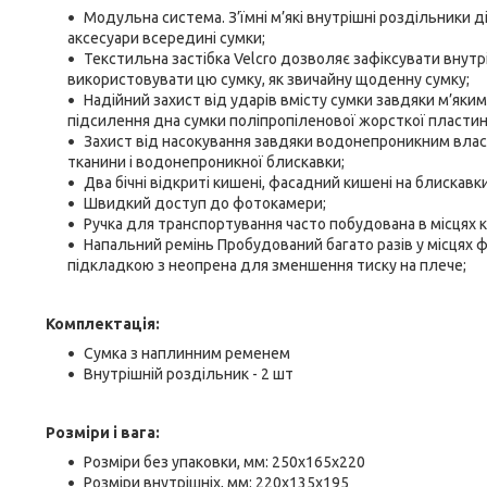
Модульна система. З’їмні м’які внутрішні роздільники д
аксесуари всередині сумки;
Текстильна застібка Velcro дозволяє зафіксувати внутр
використовувати цю сумку, як звичайну щоденну сумку;
Надійний захист від ударів вмісту сумки завдяки м’як
підсилення дна сумки поліпропіленової жорсткої пластин
Захист від насокування завдяки водонепроникним власт
тканини і водонепроникної блискавки;
Два бічні відкриті кишені, фасадний кишені на блискавки,
Швидкий доступ до фотокамери;
Ручка для транспортування часто побудована в місцях к
Напальний ремінь Пробудований багато разів у місцях
підкладкою з неопрена для зменшення тиску на плече;
Комплектація:
Сумка з наплинним ременем
Внутрішній роздільник - 2 шт
Розміри і вага:
Розміри без упаковки, мм: 250х165х220
Розміри внутрішніх, мм: 220х135х195