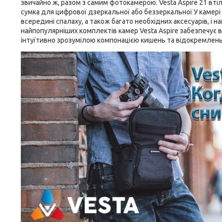
звичайно ж, разом з самим фотокамерою. Vesta Aspire 21 вті
сумка для цифрової дзеркальної або беззеркальної У камер
всередині спалаху, а також багато необхідних аксесуарів, і 
найпопулярніших комплектів камер Vesta Aspire забезпечує в
інтуїтивно зрозумілою компонацією кишень та відокремлень