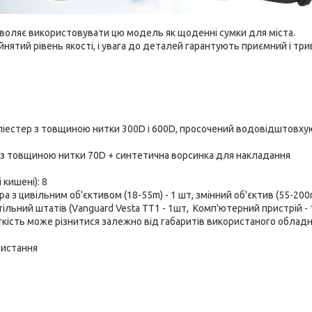
озволяє використовувати цю модель як щоденні сумки для міста.
йнятий рівень якості, і увага до деталей гарантують приємний і тр
поліестер з товщиною нитки 300D і 600D, просочений водовідштовху
ер з товщиною нитки 70D + синтетична ворсинка для накладання
 кишені): 8
 з цивільним об'єктивом (18-55m) - 1 шт, змінний об'єктив (55-200
ільний штатів (Vanguard Vesta TT1 - 1шт, Комп'ютерний пристрій - 
істкість може різнитися залежно від габаритів використаного облад
ристання