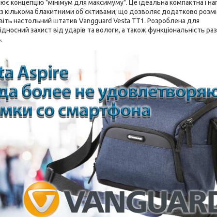
лює концепцію "мінімум для максимуму". Це ідеальна компактна і на
і з кількома блакитними об'єктивами, що дозволяє додатково розм
навіть настольний штатив Vangguard Vesta TT1. Розроблена для
ідносний захист від ударів та вологи, а також функціональність ра
.