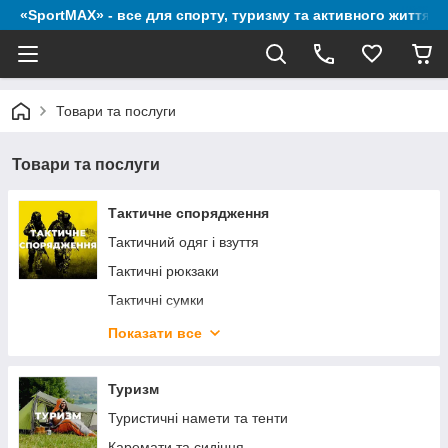
«SportMAX» - все для спорту, туризму та активного життя
Товари та послуги
Товари та послуги
Тактичне спорядження
Тактичний одяг і взуття
Тактичні рюкзаки
Тактичні сумки
Палатки
Показати все
Спальні мішки
Тактичні ліхтарі
Туризм
Килимки (каремати)
Туристичні намети та тенти
Розвантажувальні жилети та плитоноски без
Каремати та сидіння