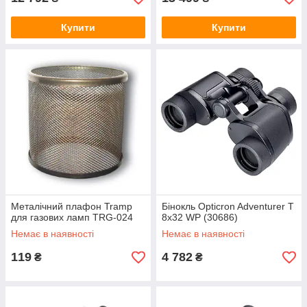
Купити
Купити
Металічний плафон Tramp
Бінокль Opticron Adventurer T
для газових ламп TRG-024
8x32 WP (30686)
Немає в наявності
Немає в наявності
119
4 782
₴
₴