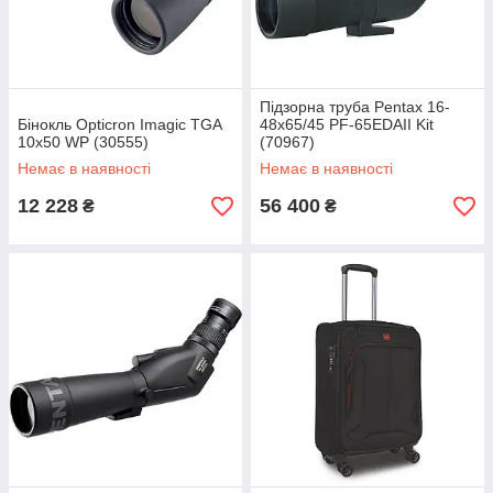
Підзорна труба Pentax 16-
Бінокль Opticron Imagic TGA
48x65/45 PF-65EDAII Kit
10x50 WP (30555)
(70967)
Немає в наявності
Немає в наявності
12 228
56 400
₴
₴