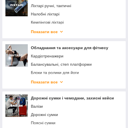
Аптечки
Похідні й авто душі
Ліхтарі ручні, тактичні
Шеврони
Біотуалети
Налобні ліхтарі
Евакуаційні стропи
Рибальські сумки, термосумки
Кемпінгові ліхтарі
Гермопакети для телефонів
Туристичні складані відра
Аксесуари для переносних ліхтарів
Показати все
Термоси
Акумулятори, зарядні пристрої
Сумки холодильників, термобокси
Обладнання та аксесуари для фітнесу
Туристичні компаси
Кардіотренажери
Сумки та набори для пікніка
Балансувальні, степ платформи
Термокружки
Блоки та ролики для йоги
Туристичні рушники
Гантелі, гирі, штанги та диски
Показати все
Карабіни
Килимки для йоги та фітнесу
Решітки для грилю
Силові тренажери
Дорожні сумки і чемодани, захисні кейси
Надувні матраци і ліжка
Сендбеги
Валізи
Зварювальні пальники та різаки
Атлетичні пояси
Дорожні сумки
Гімнастичні обручі
Поясні сумки