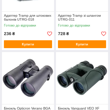
Кошики для білизни
Зарядні пристрої для портативної техніки
Адаптер Tramp для штокових
Адаптер Tramp зі шлангом
Конструктори
балонів UTRG-018
UTRG-011
Кріплення та ліфти для побутової, цифрової
Готово до відправки
Готово до відправки
техніки
236
728
₴
₴
Засоби для душа
Засоби для чищення взуття
Купити
Купити
Мийні та чистячі засоби
Натуральні дерматологічні засоби
Хімічні засоби від комах
Ганчірки і серветки для прибирання
Снігоступи, альпіністські кішки
Захист від комах і гризунів, загальне
Льодоходи та льодоступи
Сонцезахисні засоби для шкіри
Бінокль Opticron Verano BGA
Бінокль Vanguard VEO XF