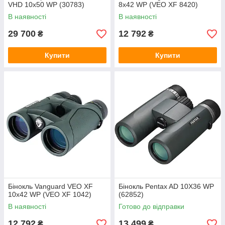
VHD 10x50 WP (30783)
8x42 WP (VEO XF 8420)
В наявності
В наявності
29 700
12 792
₴
₴
Купити
Купити
Бінокль Vanguard VEO XF
Бінокль Pentax AD 10X36 WP
10x42 WP (VEO XF 1042)
(62852)
В наявності
Готово до відправки
12 792
13 499
₴
₴