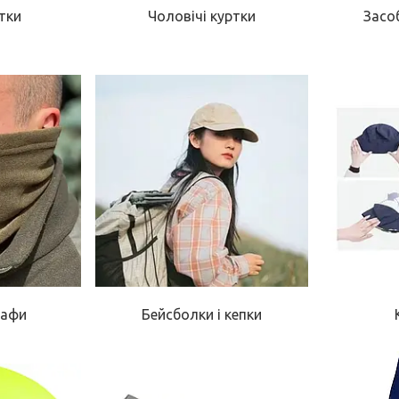
тки
Чоловічі куртки
Засо
бафи
Бейсболки і кепки