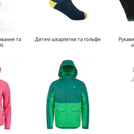
ювання та
Дитячі шкарпетки та гольфи
Рукави
лі
м