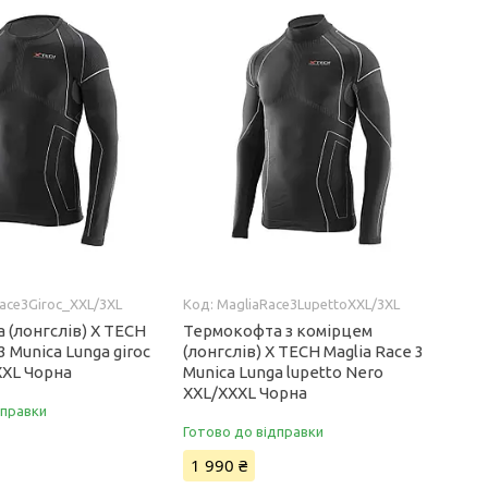
ace3Giroc_XXL/3XL
MagliaRace3LupettoXXL/3XL
 (лонгслів) X TECH
Термокофта з комірцем
3 Munica Lunga giroc
(лонгслів) X TECH Maglia Race 3
XXL Чорна
Munica Lunga lupetto Nero
XXL/XXXL Чорна
дправки
Готово до відправки
1 990 ₴