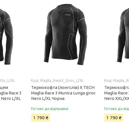
tto_L/XL
Maglia_Race3_Giroc_L/XL
Maglia_R
рцем
Термокофта (лонгслів) X TECH
Термокофта
glia Race 3
Maglia Race 3 Munica Lunga giroc
Maglia Race 
 Nero L/XL
Nero L/XL Чорна
Nero XXL/X
Готово до відправки
Готово до ві
1 790 ₴
1 790 ₴