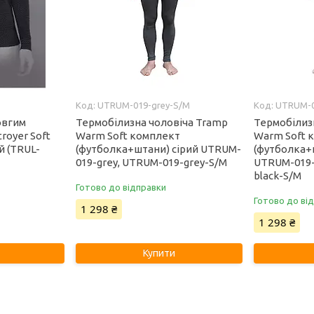
UTRUM-019-grey-S/M
UTRUM-0
овгим
Термобілизна чоловіча Tramp
Термобілиз
royer Soft
Warm Soft комплект
Warm Soft 
й (TRUL-
(футболка+штани) сірий UTRUM-
(футболка+
019-grey, UTRUM-019-grey-S/M
UTRUM-019-
black-S/M
Готово до відправки
Готово до ві
1 298 ₴
1 298 ₴
Купити