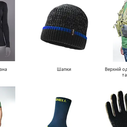
зна
Шапки
Верхній о
та