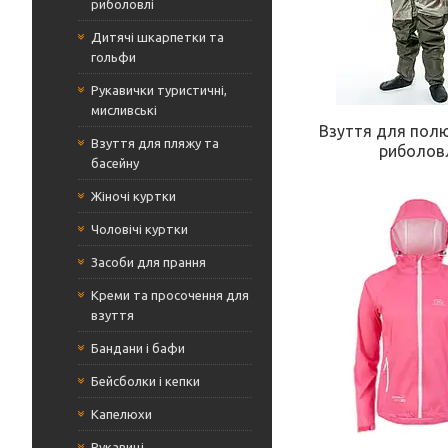
риболовлі
Дитячі шкарпетки та
гольфи
Рукавички туристичні,
мисливські
Взуття для пол
Взуття для пляжу та
риболов
басейну
Жіночі куртки
Чоловічі куртки
Засоби для прання
Креми та просочення для
взуття
Бандани і бафи
Бейсболки і кепки
Капелюхи
Рукавиці