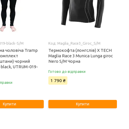
19-black-S/M
Maglia_Race3_Giroc_S/M
на чоловіча Tramp
Термокофта (лонгслів) X TECH
комплект
Maglia Race 3 Munica Lunga giroc
штани) чорний
Nero S/M Чорна
black, UTRUM-019-
Готово до відправки
1 790 ₴
дправки
Купити
Купити