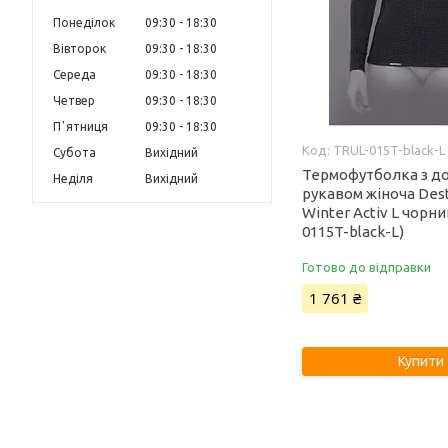
Понеділок
09:30
18:30
Вівторок
09:30
18:30
Середа
09:30
18:30
Четвер
09:30
18:30
Пʼятниця
09:30
18:30
TRUL-015T-black-L
Субота
Вихідний
Термофутболка з д
Неділя
Вихідний
рукавом жіноча Dest
Winter Activ L чорни
0115T-black-L)
Готово до відправки
1 761 ₴
Купити