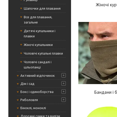
Жіночі кур
Шапочки для плавання
Все для плавання,
загальне
Дитячі купальники і
плавки
Жіночі купальники
Чоловічі купальні плавки
Чоловічі сандалі і
шльопанці
Активний відпочинок
Дім і сад
Бокс і єдиноборства
Бандани і 
Риболовля
Біноклі, моноклі
Дорожні сумки та валізи