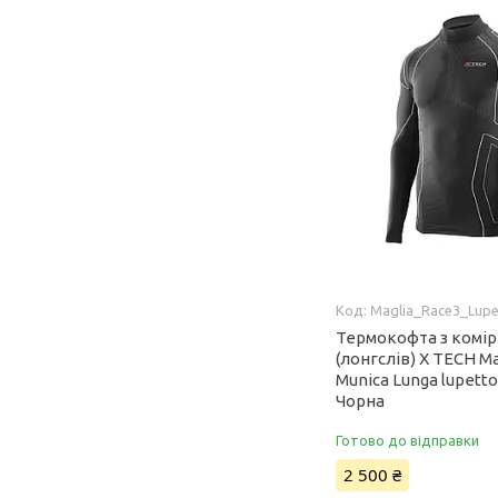
Maglia_Race3_Lupe
Термокофта з комі
(лонгслів) X TECH Ma
Munica Lunga lupetto
Чорна
Готово до відправки
2 500 ₴