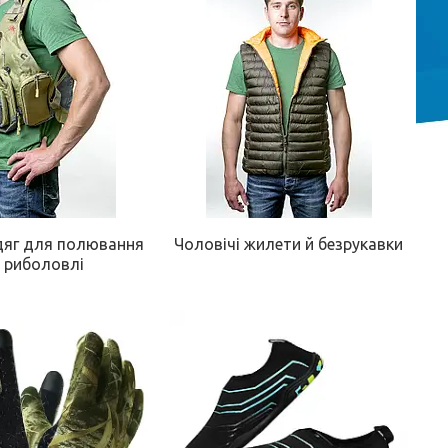
дяг для полювання
Чоловічі жилети й безрукавки
 риболовлі