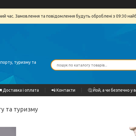
очий час. Замовлення та повідомлення будуть оброблені з 09:30 най
спорту, туризму та
 Доставка і оплата
📲 Контакти
🤔 Йой, а чи безпечно у 
ту та туризму