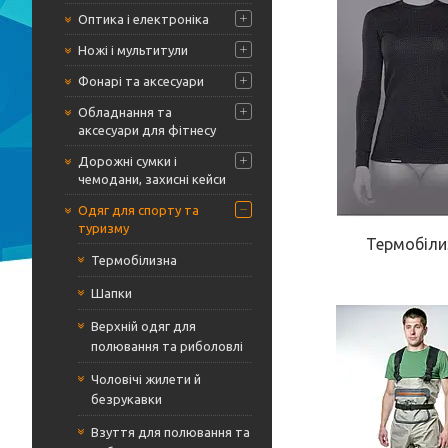
Оптика і електроніка
Ножі і мультитули
Фонарі та аксесуари
Обладнання та
аксесуари для фітнесу
Дорожні сумки і
чемодани, захисні кейси
Одяг для спорту та
туризму
Термобіли
Термобілизна
Шапки
Верхній одяг для
полювання та риболовлі
Чоловічі жилети й
безрукавки
Взуття для полювання та