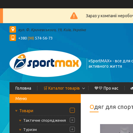
Зараз у компанії нероб
вул. Ф. Кричевського, 19, Київ, Україна
+380
(98)
574-56-73
«SportMAX» - все для 
активного життя
Головна
🛒 Каталог товарів
💙💛 Про нас

Одяг для спор
Товари
Тактичне спорядження
Туризм