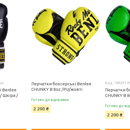
0oz
199261 (N
Перчатки боксерські Benlee
CHUNKY B 8oz /PU/жовті
і Benlee
Перчатки б
/ Шкіра /
CHUNKY B 8
Готово до відправки
Готово до ві
2 200 ₴
2 200 ₴