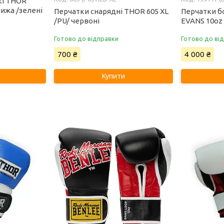
кі THOR
ижа /зелені
Перчатки снарядні THOR 605 XL
Перчатки б
/PU/ червоні
EVANS 10oz 
Готово до відправки
Готово до ві
700 ₴
4 000 ₴
Купити