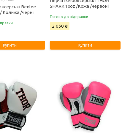
Перчатки боксерські THOR
SHARK 10oz /Кожа /червоні
оксерські Benlee
/ Колижа /черні
Готово до відправки
дправки
2 050 ₴
Купити
Купити