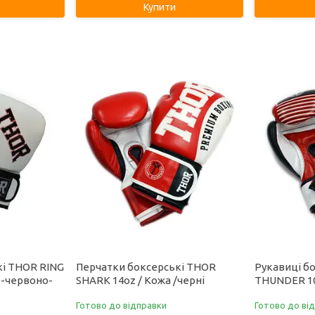
Купити
кі THOR RING
Перчатки боксерські THOR
Рукавиці б
о-червоно-
SHARK 14oz / Кожа /черні
THUNDER 10
Готово до відправки
Готово до ві