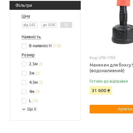
Фільтри
Ціна
Наявність
В наявності
158
Розмір
LPB-1703
2.5м
2
Манекен для боксу 
(водоналивний)
3м
2
Готово до відправки
4.5м
2
31 600 ₴
4м
8
L
12
Купити
Ще 6