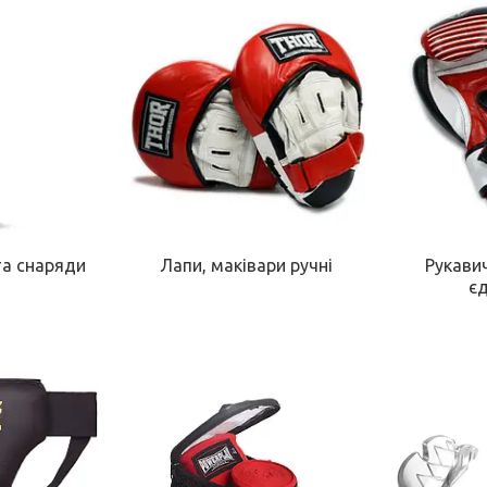
та снаряди
Лапи, маківари ручні
Рукави
є