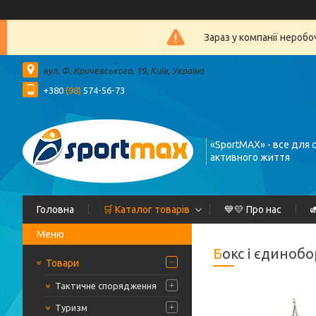
Зараз у компанії нероб
вул. Ф. Кричевського, 19, Київ, Україна
+380
(98)
574-56-73
«SportMAX» - все для 
активного життя
Головна
🛒 Каталог товарів
💙💛 Про нас

Бокс і єдиноб
Товари
Тактичне спорядження
Туризм