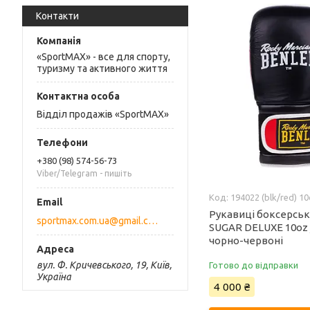
Контакти
«SportMAX» - все для спорту,
туризму та активного життя
Відділ продажів «SportMAX»
+380 (98) 574-56-73
Viber/Telegram - пишіть
194022 (blk/red) 1
Рукавиці боксерськ
sportmax.com.ua@gmail.com
SUGAR DELUXE 10oz 
чорно-червоні
вул. Ф. Кричевського, 19, Київ,
Готово до відправки
Україна
4 000 ₴