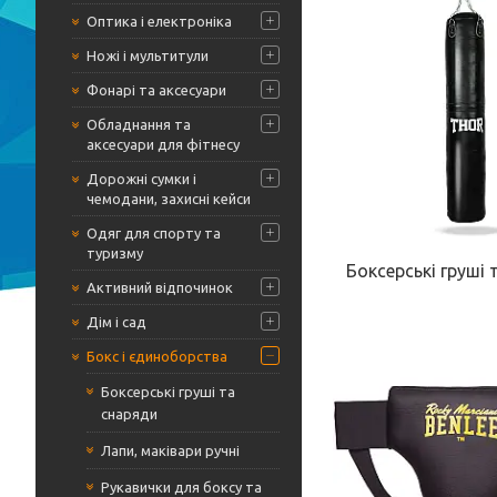
Оптика і електроніка
Ножі і мультитули
Фонарі та аксесуари
Обладнання та
аксесуари для фітнесу
Дорожні сумки і
чемодани, захисні кейси
Одяг для спорту та
туризму
Боксерські груші 
Активний відпочинок
Дім і сад
Бокс і єдиноборства
Боксерські груші та
снаряди
Лапи, маківари ручні
Рукавички для боксу та