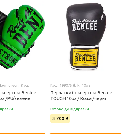
eon green) 8 oz.
199075 (blk) 10oz
оксерські Benlee
Перчатки боксерські Benlee
oz /PU/зелене
TOUGH 10oz / Кожа /черні
дправки
Готово до відправки
3 700 ₴