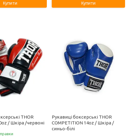
Купити
Купити
оксерські THOR
Рукавиці боксерські THOR
oz / Шкіра /червоні
COMPETITION 14oz / Шкіра /
синьо-білі
дправки