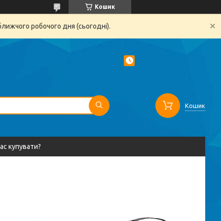
Кошик
ближчого робочого дня (сьогодні).
Кошик
вас купувати?