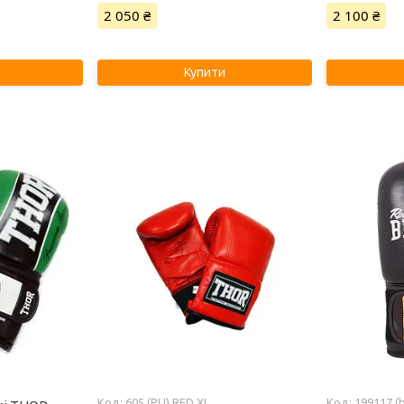
2 050 ₴
2 100 ₴
Купити
605 (PU) RED XL
199117 (b