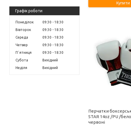
Купити
Графік роботи
Понеділок
09:30
18:30
Вівторок
09:30
18:30
Середа
09:30
18:30
Четвер
09:30
18:30
Пʼятниця
09:30
18:30
Субота
Вихідний
Неділя
Вихідний
Перчатки боксерсь
STAR 14oz /PU /бел
червоні