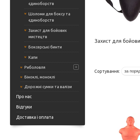
єдиноборств
Шоломи для боксу та
єдиноборств
Захист для бойових
мистецтв
Захист для бойов
Боксерські бинти
Капи
Риболовля
Біноклі, моноклі
Дорожні сумки та валізи
Про нас
Відгуки
Доставка і оплата