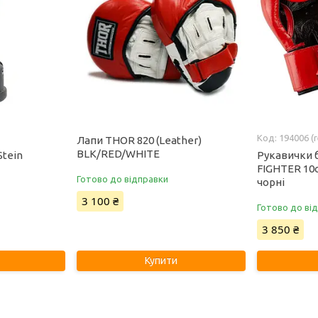
194006 (
Лапи THOR 820 (Leather)
BLK/RED/WHITE
Stein
Рукавички 
FIGHTER 10
Готово до відправки
чорні
3 100 ₴
Готово до ві
3 850 ₴
Купити