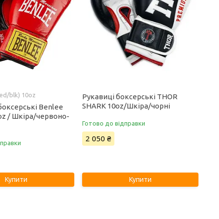
red/blk) 10oz
Рукавиці боксерські THOR
SHARK 10oz/Шкіра/чорні
боксерські Benlee
oz / Шкіра/червоно-
Готово до відправки
2 050 ₴
дправки
Купити
Купити