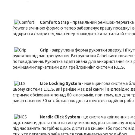
Comfort Strap
- правильний ремішок-перчатка 
Power з змінною формою тепер забезпечує кращу посадку і 
відкриття / закриття, яка тепер знаходиться на тильній сторо
Grip
- закруглена форма рукоятки зверху, і її к
рукоятки під час тренування. Всі рукоятки Gabel виготовлені
потовиділення. Рукоятка адаптована для використання як з
ремінцями-перчатками для трейлраннінг системи
F.L.S.
Lite Locking System
- нова цангова система бло
цьому система
L.L.S.
як і раніше має дві канги, і відповідно 
стримує обсіювання понад 80 кілограмів, при тому, що для т
навантаження 50 кг є більш ніж достатнім для надійної робо
Nordic Click System
- це система кріплення з 
відстежити, достатньо натиснути кнопку, розташовану згори 
під час занять потрібно щось дістати з кишені або просто ві
тих, хто регулярно займається скандинавською ходьбою.