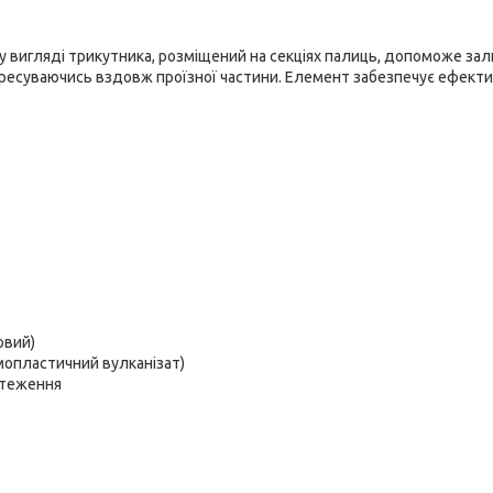
у вигляді трикутника, розміщений на секціях палиць, допоможе за
 пересуваючись вздовж проїзної частини. Елемент забезпечує ефект
овий)
рмопластичний вулканізат)
дстеження