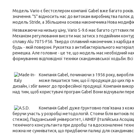
Модель Vario є бестселером компанії Gabel вже багато років.
значення. "S" відносить нас до витокам виробництва палок д
модель Stride, а Збільшена основа наконечника Нова модифік
Незважаючи на низьку ціну, Vario S-9.6 має багато суттєвих 
Механізм регулювання висоти має затиск з подвійним контуро
сплаву Alu 7075-F56. Твердо сплавний наконечник з карбіда 
будь - якій поверхні. Рукоятка з антибактеріального матер
ремешка. Але головне - це те, що модель має необхідний нах
формуванню відповідної техніки скандинавської ходьби. Всі
Компанія Gabel, починаючи з 1956 року, виробля
може пишатися тим, що її продукція до цих пір м
дизайн, і збіг вимог до професійної продукції. Компанія викор
над тим, щоб користувачі програм Gabel Вони відчували перев
Компанія Gabel дуже ґрунтовно пов'язана з кожни
беручи участь у розробці методологій. Стоячи біля витоків поп
стежок), Падуанський університет, і AIMEF (Італійська Асоціа
технічного консультанта при доробці та вдосконаленні техно
можна не сумніватися, що придбаючи палиці для скандинавс