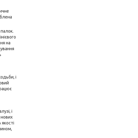
тичне
облена
 палок.
інієвого
ня на
жування
ь
одьби, і
довий
працює
узі, і
я нових
 якості
чином,