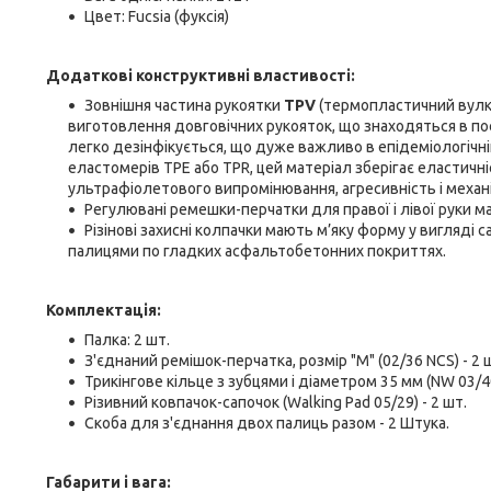
Цвет: Fucsia (фуксія)
Додаткові конструктивні властивості:
Зовнішня частина рукоятки
TPV
(термопластичний вулк
виготовлення довговічних рукояток, що знаходяться в по
легко дезінфікується, що дуже важливо в епідеміологічній
еластомерів TPE або TPR, цей матеріал зберігає еластичн
ультрафіолетового випромінювання, агресивність і механіч
Регулювані ремешки-перчатки для правої і лівої руки ма
Різінові захисні колпачки мають м’яку форму у вигляді 
палицями по гладких асфальтобетонних покриттях.
Комплектація:
Палка: 2 шт.
З'єднаний ремішок-перчатка, розмір "M" (02/36 NCS) - 2 
Трикінгове кільце з зубцями і діаметром 35 мм (NW 03/40
Різивний ковпачок-сапочок (Walking Pad 05/29) - 2 шт.
Скоба для з'єднання двох палиць разом - 2 Штука.
Габарити і вага: