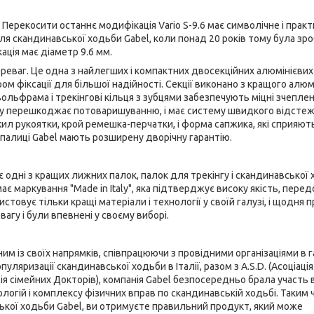
 Перекосити останнє модифікація Vario S-9.6 має символічне і прак
ля скандинавської ходьби Gabel, коли понад 20 років тому була зр
ація має діаметр 9.6 мм.
переваг. Це одна з найлегших і компактних двосекційних алюмінієвих
м фіксації для більшої надійності. Секції виконано з кращого алюм
вольфрама і трекінгові кільця з зубцями забезпечують міцні зчеплен
іалу перешкоджає потоваришуванню, і має систему швидкого відсте
ил рукоятки, крой ремешка-перчатки, і форма сапжика, які сприяют
 палиці Gabel мають розширену дворічну гарантію.
є одні з кращих лижних палок, палок для трекінгу і скандинавської х
ає маркування "Made in Italy", яка підтверджує високу якість, пере
истовує тільки кращі матеріали і технології у своїй галузі, і щодня 
агу і були впевнені у своєму виборі.
м із своїх напрямків, співпрацюючи з провідними організаціями в гал
уляризації скандинавської ходьби в Італії, разом з A.S.D. (Асоціаці
ція сімейних Докторів), компанія Gabel безпосередньо брала участь в
логій і комплексу фізичних вправ по скандинавській ходьбі. Таким 
ької ходьби Gabel, ви отримуєте правильний продукт, який може