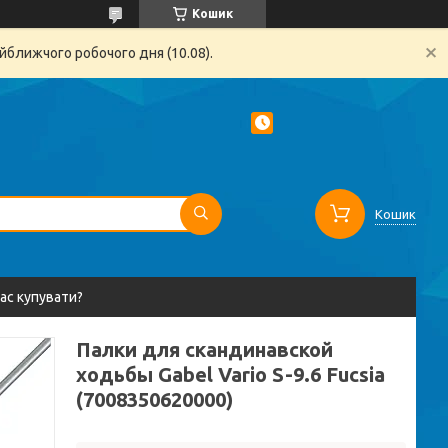
Кошик
йближчого робочого дня (10.08).
Кошик
вас купувати?
Палки для скандинавской
ходьбы Gabel Vario S-9.6 Fucsia
(7008350620000)