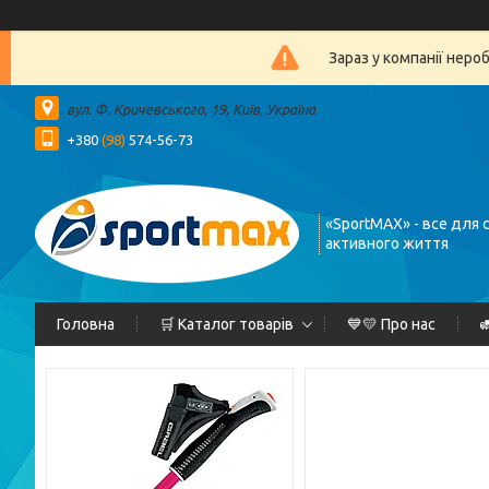
Зараз у компанії неро
вул. Ф. Кричевського, 19, Київ, Україна
+380
(98)
574-56-73
«SportMAX» - все для 
активного життя
Головна
🛒 Каталог товарів
💙💛 Про нас
