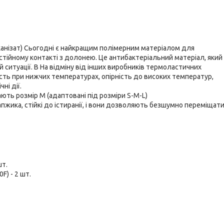
анізат) Сьогодні є найкращим полімерним матеріалом для
стійному контакті з долонею. Це антибактеріальний матеріал, який
 ситуації. В На відміну від інших виробників термоластичних
ість при нижчих температурах, опірність до високих температур,
ні дії.
ють розмір M (адаптовані під розміри S-M-L)
сапжика, стійкі до істиранії, і вони дозволяють безшумно переміщати
шт.
F) - 2 шт.