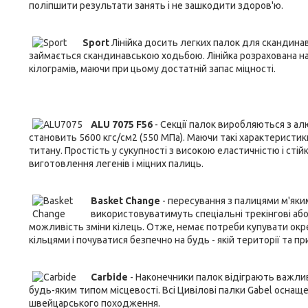
поліпшити результати занять і не зашкодити здоров'ю.
Sport
Лінійка досить легких палок для скандинавс
займається скандинавською ходьбою. Лінійка розрахована на ч
кілограмів, маючи при цьому достатній запас міцності.
ALU 7075 F56
- Секції палок виробляються з алю
становить 5600 кгc/см2 (550 МПа). Маючи такі характеристик
титану. Простість у сукупності з високою еластичністю і с
виготовлення легенів і міцних палиць.
Basket Change
- пересування з палицями м'яки
використовуватимуть спеціальні трекінгові або с
можливість зміни кілець. Отже, немає потреби купувати ок
кільцями і почуватися безпечно на будь - якій території та при
Carbide
- Наконечники палок відіграють важливу
будь-яким типом місцевості. Всі Цивілові палки Gabel оснащ
швейцарського походження.