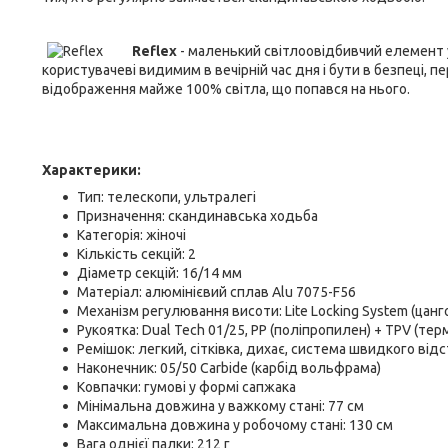
Reflex
- маленький світлоовідбивчий елемент 
користувачеві видимим в вечірній час дня і бути в безпеці,
відображення майже 100% світла, що попався на нього.
Характерики:
Тип: телескопи, ультралегі
Призначення: скандинавська ходьба
Категорія: жіночі
Кількість секцій: 2
Діаметр секцій: 16/14 мм
Матеріал: алюмінієвий сплав Alu 7075-F56
Механізм регулювання висоти: Lite Locking System (цанг
Рукоятка: Dual Tech 01/25, PP (поліпропилен) + TPV (те
Ремішок: легкий, сітківка, дихає, система швидкого ві
Наконечник: 05/50 Carbide (карбід вольфрама)
Ковпачки: гумові у формі сапжака
Мінімальна довжина у важкому стані: 77 см
Максимальна довжина у робочому стані: 130 см
Вага однієї палки: 212 г