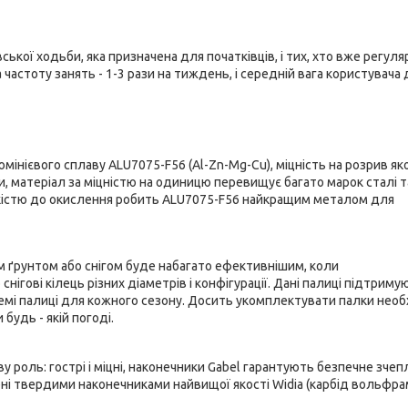
ької ходьби, яка призначена для початківців, і тих, хто вже регуля
астоту занять - 1-3 рази на тиждень, і середній вага користувача 
мінієвого сплаву ALU7075-F56 (Al-Zn-Mg-Cu), міцність на розрив як
и, матеріал за міцністю на одиницю перевищує багато марок сталі т
тійкістю до окислення робить ALU7075-F56 найкращим металом для
м ґрунтом або снігом буде набагато ефективнішим, коли
нігові кілець різних діаметрів і конфігурації. Дані палиці підтриму
ремі палиці для кожного сезону. Досить укомплектувати палки нео
 будь - якій погоді.
 роль: гострі і міцні, наконечники Gabel гарантують безпечне зчеп
ені твердими наконечниками найвищої якості Widia (карбід вольфра