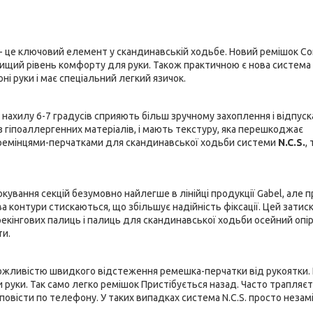
- це ключовий елемент у скандинавській ходьбе. Новий ремішок C
вищий рівень комфорту для руки. Також практичною є нова система
ні руки і має спеціальний легкий язичок.
ут нахилу 6-7 градусів сприяють більш зручному захоплення і відпуск
 з гіпоаллергенних матеріалів, і мають текстуру, яка перешкоджає
 ремінцями-перчатками для скандинавської ходьби системи
N.C.S.
, 
кування секцій безумовно найлегше в лінійці продукції Gabel, але п
два контури стискаються, що збільшує надійність фіксації. Цей затис
рекінгових палиць і палиць для скандинавської ходьби осейний опі
ти.
можливістю швидкого відстеження ремешка-перчатки від рукоятки
руки. Так само легко ремішок Пристібується назад. Часто трапляєт
дповісти по телефону. У таких випадках система N.C.S. просто незам