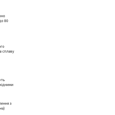
рно
до 80
ого
а сплаву
ють
бхідними
лення з
ма)