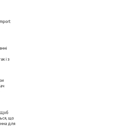
omport
анні
так і з
ри
кач
р
. Щоб
ься, що
інна для