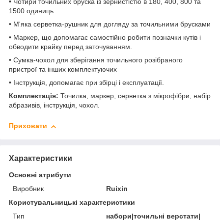
• Чотири точильних бруска із зернистістю в 180, 400, 800 та
1500 одиниць
• М'яка серветка-рушник для догляду за точильними брусками
• Маркер, що допомагає самостійно робити позначки кутів і
обводити крайку перед заточуванням.
• Сумка-чохол для зберігання точильного розібраного
пристрої та інших комплектуючих
• Інструкція, допомагає при збірці і експлуатації.
Комплектація:
Точилка, маркер, серветка з мікрофібри, набір
абразивів, інструкція, чохол.
Приховати
Характеристики
Основні атрибути
Виробник
Ruixin
Користувальницькі характеристики
Тип
набори|точильні верстати|