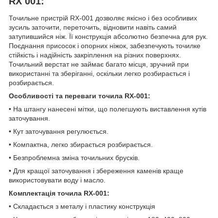
RX 001:
Точильне пристрій RX-001 дозволяє якісно і без особливих
зусиль заточити, переточить, відновити навіть самий
затупившийся ніж. Її конструкція абсолютно безпечна для рук.
Поєднання присосок і опорних ніжок, забезпечують точилке
стійкість і надійність закріплення на різних поверхнях.
Точильний верстат не займає багато місця, зручний при
використанні та зберіганні, оскільки легко розбирається і
розбирається.
Особливості та переваги точила RX-001:
• На штангу нанесені мітки, що полегшують виставлення кутів
заточування.
• Кут заточування регулюється.
• Компактна, легко збирається розбирається.
• Безпроблемна зміна точильних брусків.
• Для кращої заточування і збереження каменів краще
використовувати воду і масло.
Комплектація точила RX-001:
• Складається з металу і пластику конструкція