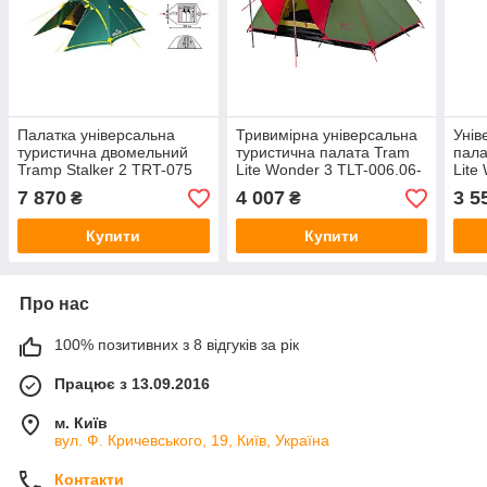
Палатка універсальна
Тривимірна універсальна
Унів
туристична двомельний
туристична палата Tram
пала
Tramp Stalker 2 TRT-075
Lite Wonder 3 TLT-006.06-
Lite
зелений, Original
olive оливу Original
oliv
7 870
4 007
3 5
₴
₴
Купити
Купити
Про нас
100% позитивних з 8 відгуків за рік
Працює з 13.09.2016
м. Київ
вул. Ф. Кричевського, 19, Київ, Україна
Контакти