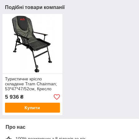
Подібні товари компанії
Туристичне крісло
складене Tram Chairman;
53*47*47/52см, Кресло
TRF-031 Original
5 936
₴
Купити
Про нас
100% позитивних з 8 відгуків за рік