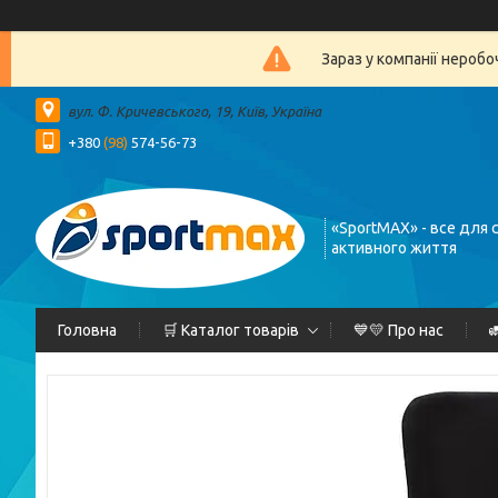
Зараз у компанії нероб
вул. Ф. Кричевського, 19, Київ, Україна
+380
(98)
574-56-73
«SportMAX» - все для 
активного життя
Головна
🛒 Каталог товарів
💙💛 Про нас
