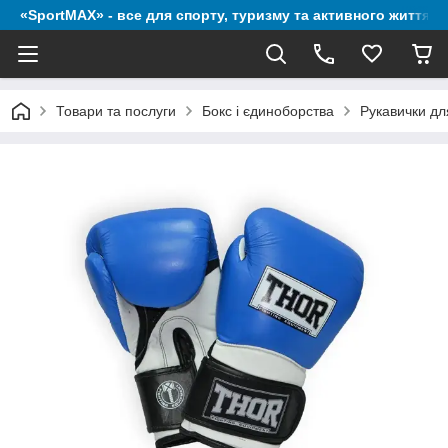
«SportMAX» - все для спорту, туризму та активного життя
Товари та послуги
Бокс і єдиноборства
Рукавички дл