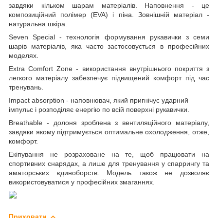
завдяки кільком шарам матеріалів. Наповнення - це
композиційний полімер (EVA) і піна. Зовнішній матеріал -
натуральна шкіра.
Seven Special - технологія формування рукавички з семи
шарів матеріалів, яка часто застосовується в професійних
моделях.
Extra Comfort Zone - використання внутрішнього покриття з
легкого матеріалу забезпечує підвищений комфорт під час
тренувань.
Impact absorption - наповнювач, який пригнічує ударний
імпульс і розподіляє енергію по всій поверхні рукавички.
Breathable - долоня зроблена з вентиляційного матеріалу,
завдяки якому підтримується оптимальне охолодження, отже,
комфорт.
Екіпування не розраховане на те, щоб працювати на
спортивних снарядах, а лише для тренування у спаррингу та
аматорських єдиноборств. Модель також не дозволяє
використовуватися у професійних змаганнях.
Приховати