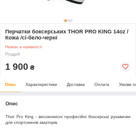
Перчатки боксерських THOR PRO KING 14oz /
Кожа /сі-бело-черні
Немає в наявності
Роздріб
1 900
₴
Опис
Характеристики
Доставка
Оплата
Умови п
Опис
Thor Pro King - високоякісні професійні боксерські рукавички
для спортсменів аматорів.