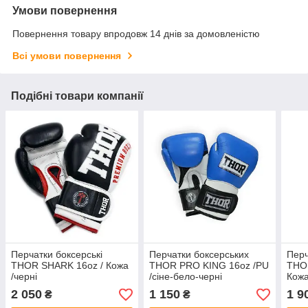
Умови повернення
Повернення товару впродовж 14 днів за домовленістю
Всі умови повернення
Подібні товари компанії
Перчатки боксерські
Перчатки боксерських
Перч
THOR SHARK 16oz / Кожа
THOR PRO KING 16oz /PU
THO
/черні
/сіне-бело-черні
Кожа
2 050
1 150
1 9
₴
₴