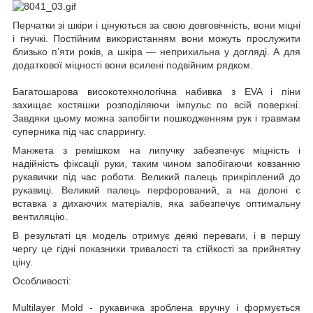
Перчатки зі шкіри і цінуються за свою довговічність, вони міцні
і гнучкі. Постійним використанням вони можуть прослужити
близько п’яти років, а шкіра — неприхильна у догляді. А для
додаткової міцності вони всилені подвійним рядком.
Багатошарова високотехнологічна набивка з EVA і піни
захищає костяшки розподіляючи імпульс по всій поверхні.
Завдяки цьому можна запобігти пошкодженням рук і травмам
суперника під час спаррингу.
Манжета з ремішком на липучку забезпечує міцність і
надійність фіксації руки, таким чином запобігаючи ковзанню
рукавички під час роботи. Великий палець прикріплений до
рукавиці. Великий палець перфорований, а на долоні є
вставка з дихаючих матеріалів, яка забезпечує оптимальну
вентиляцію.
В результаті ця модель отримує деякі переваги, і в першу
чергу це гідні показники тривалості та стійкості за прийнятну
ціну.
Особливості:
Multilayer Mold - рукавичка зроблена вручну і формується