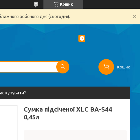
Кошик
ближчого робочого дня (сьогодні).
Кошик
вас купувати?
Сумка підсіченої XLC BA-S44
0,45л