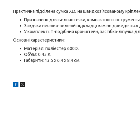
Практична підсілена сумка XLC на швидкоз’ясованому кріплен
Призначено для велоаптечки, компактного інструмента 
Завдяки неоніво-зеленій підкладці вам не доведеться д
У комплекті: Т-подібний кронштейн, застібка-ліпучка дл
Основні характеристики:
Матеріал: поліестер 600D.
Об'єм: 0.45 л.
Габарити: 13,5 x 6,4 x 8,4 см.