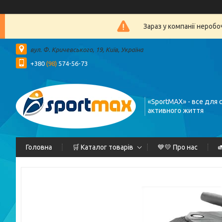
Зараз у компанії нероб
вул. Ф. Кричевського, 19, Київ, Україна
+380
(98)
574-56-73
«SportMAX» - все для 
активного життя
Головна
🛒 Каталог товарів
💙💛 Про нас
