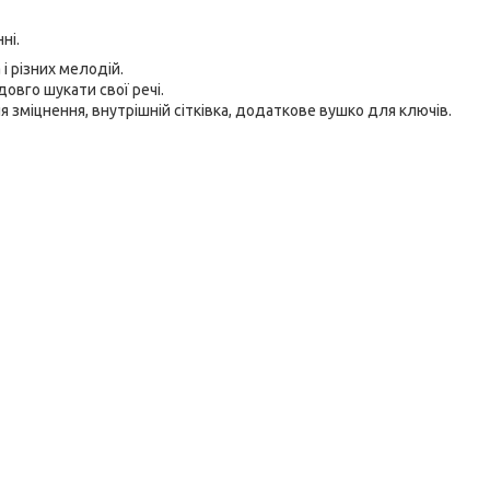
ні.
і різних мелодій.
овго шукати свої речі.
я зміцнення, внутрішній сітківка, додаткове вушко для ключів.