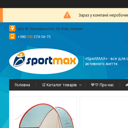
Зараз у компанії неробочи
вул. Ф. Кричевського, 19, Київ, Україна
+380
(98)
574-56-73
«SportMAX» - все для 
активного життя
Головна
🛒 Каталог товарів
💙💛 Про нас
