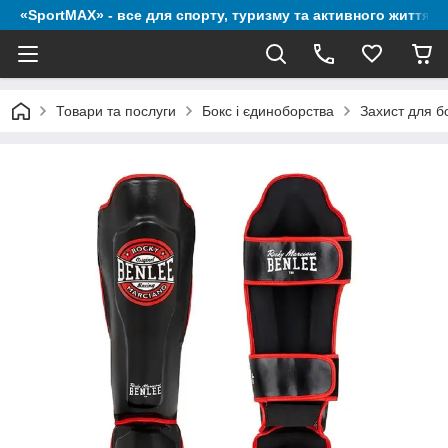
«SportMAX» - все для спорту, туризму та активного життя
Товари та послуги
Бокс і єдиноборства
Захист для б