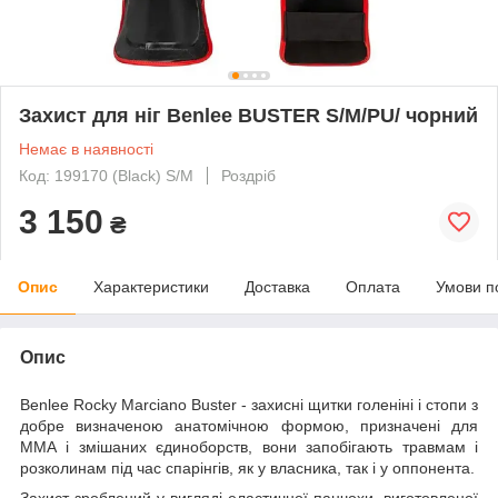
Захист для ніг Benlee BUSTER S/M/PU/ чорний
Немає в наявності
Код: 199170 (Black) S/M
Роздріб
3 150
₴
Опис
Характеристики
Доставка
Оплата
Умови п
Опис
Benlee Rocky Marciano Buster - захисні щитки голеніні і стопи з
добре визначеною анатомічною формою, призначені для
ММА і змішаних єдиноборств, вони запобігають травмам і
розколинам під час спарінгів, як у власника, так і у оппонента.
Захист зроблений у вигляді еластичної панчохи, виготовленої