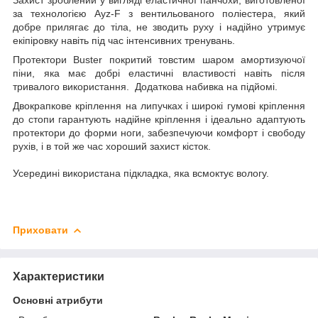
за технологією Ayz-F з вентильованого поліестера, який
добре прилягає до тіла, не зводить руху і надійно утримує
екіпіровку навіть під час інтенсивних тренувань.
Протектори Buster покритий товстим шаром амортизуючої
піни, яка має добрі еластичні властивості навіть після
тривалого використання. Додаткова набивка на підйомі.
Двокрапкове кріплення на липучках і широкі гумові кріплення
до стопи гарантують надійне кріплення і ідеально адаптують
протектори до форми ноги, забезпечуючи комфорт і свободу
рухів, і в той же час хороший захист кісток.
Усередині використана підкладка, яка всмоктує вологу.
Приховати
Характеристики
Основні атрибути