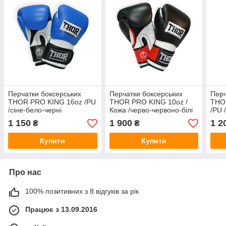
Перчатки боксерських
Перчатки боксерських
Перч
THOR PRO KING 16oz /PU
THOR PRO KING 10oz /
THO
/сіне-бело-черні
Кожа /черво-червоно-білі
/PU 
1 150
1 900
1 2
₴
₴
Купити
Купити
Про нас
100% позитивних з 8 відгуків за рік
Працює з 13.09.2016