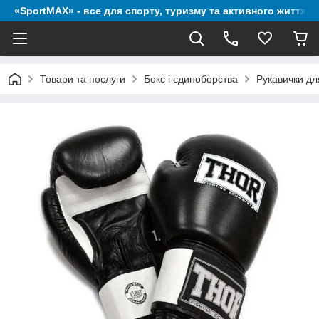
«SportMAX» - все для спорту, туризму та активного життя
Товари та послуги
Бокс і єдиноборства
Рукавички дл