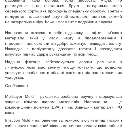
бавовняна ткана основа, вона знососта, міцна, не
розтягується і не тріскається. Друга - натуральна шкіра
середнього сорту, яка проходить спеціальну обробку. Третій -
поліуретан, еластичний штучний матеріал, тактично схожий
на натуральну шкіру. Кожен елемент є подвійним рядком.
Наповнення включає в себе підкладку з тафти - м’якого
матеріалу, який у свою чергу є гіпоаллергенним і
гігроскопічним, оскільки він добре всмоктує і відводить вологу.
Накладка з поліуретану дозволяє гасити і розподіляти
імпульси під час ударів рукавицями по всій площі.
Надійна фіксація забезпечується довгим ремішком з
липучкою, який має велику площу контакту, що дозволяє
уникнути ослаблення в області зап’ясток під час інтенсивних
тренувань.
Особливості:
Multilayer Mold - рукавичка зроблена вручну і формується
завдяки кільком шарам матеріалів. Наповнення - це
композиційний полімер (EVA) і піна. Зовнішній матеріал - PU
кожа.
Injection Mold - наповнення за технологією лиття під тиском і
забезпечує однорідний рівень поглинання удару всієї робочої