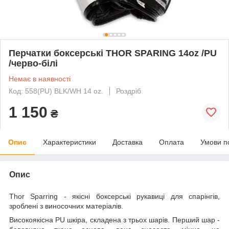
Перчатки боксерські THOR SPARING 14oz /PU
/черво-білі
Немає в наявності
Код: 558(PU) BLK/WH 14 oz.
Роздріб
1 150
₴
Опис
Характеристики
Доставка
Оплата
Умови п
Опис
Thor Sparring - якісні боксерські рукавиці для спарінгів,
зроблені з виносочних матеріалів.
Високоякісна PU шкіра, складена з трьох шарів. Перший шар -