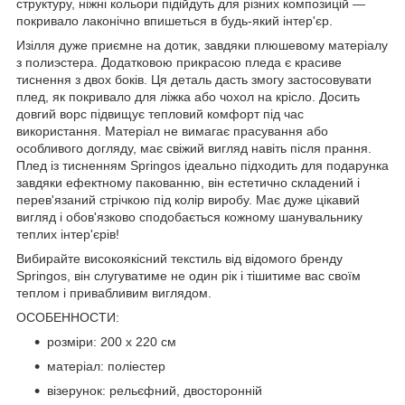
структуру, ніжні кольори підійдуть для різних композицій —
покривало лаконічно впишеться в будь-який інтер'єр.
И
зілля дуже приємне на дотик, завдяки плюшевому матеріалу
з
полиэстера
. Додатковою прикрасою пледа є красиве
тиснення
з двох боків. Ця деталь дасть змогу застосовувати
плед, як покривало для ліжка або чохол на крісло. Досить
довгий ворс підвищує тепловий комфорт під час
використання. Матеріал не вимагає прасування або
особливого догляду, має свіжий вигляд навіть після прання.
Плед із тисненням
Springos
ідеально підходить для подарунка
завдяки ефектному пакованню, він естетично складений і
перев'язаний стрічкою під колір виробу. Має дуже цікавий
вигляд і обов'язково сподобається кожному шанувальнику
теплих інтер'єрів!
Вибирайте високоякісний текстиль від відомого бренду
Springos
, він слугуватиме не один рік і тішитиме вас своїм
теплом і привабливим виглядом.
ОСОБЕННОСТИ:
розміри: 200 x 220 см
матеріал: поліестер
візерунок: рельєфний, двосторонній