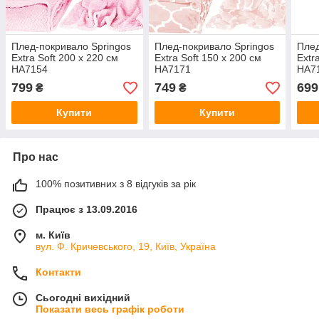
Плед-покривало Springos
Плед-покривало Springos
Плед
Extra Soft 200 x 220 см
Extra Soft 150 x 200 см
Extr
HA7154
HA7171
HA7
799
749
699
₴
₴
Купити
Купити
Про нас
100% позитивних з 8 відгуків за рік
Працює з 13.09.2016
м. Київ
вул. Ф. Кричевського, 19, Київ, Україна
Контакти
Сьогодні вихідний
Показати весь графік роботи