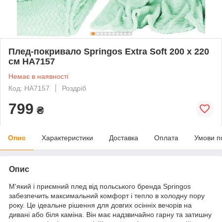
Плед-покривало Springos Extra Soft 200 x 220
см HA7157
Немає в наявності
Код: HA7157
Роздріб
799
₴
Опис
Характеристики
Доставка
Оплата
Умови п
Опис
М'який і приємний плед від польського бренда
Springos
забезпечить максимальний комфорт і тепло в холодну пору
року. Це ідеальне рішення для довгих осінніх вечорів на
дивані або біля каміна. Він має надзвичайно гарну та затишну