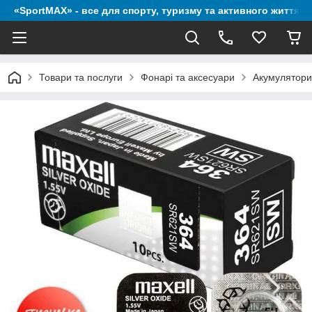
«SportMAX» - все для спорту, туризму та активного життя
Товари та послуги
Фонарі та аксесуари
Акумулятори,