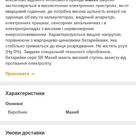
застосовуються в високоточних електронних пристроях, як-от
кварцовий годинник, де потрібна висока щільність енергії на
одиницю об'єму та калькуляторах, медичній апаратурі,
електронних іграшках, сенсорних запальничках і в
електроприладах з високим і нерівномірним
енергоспоживанням. Характеризуються вищою напругою,
порівнюючи з марганцево-цинковими батарейками, яка
стабільно тримається до кінця розряджання. Не містять ртуті
(Hg 0%). Завдяки спеціальній технології оброблення,
батарейки серії SR Maxell мають високий ступінь захисту від
протікання електроліту.
Приховати
Характеристики
Основні
Виробник
Maxell
Умови доставки