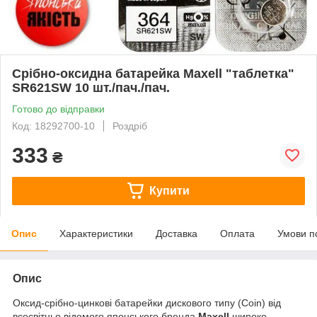
Срібно-оксидна батарейка Maxell "таблетка"
SR621SW 10 шт./пач./пач.
Готово до відправки
Код: 18292700-10
Роздріб
333
₴
Купити
Опис
Характеристики
Доставка
Оплата
Умови п
Опис
Оксид-срібно-цинкові батарейки дискового типу (Coin) від
всесвітньо відомого японського бренда
Maxell
широко