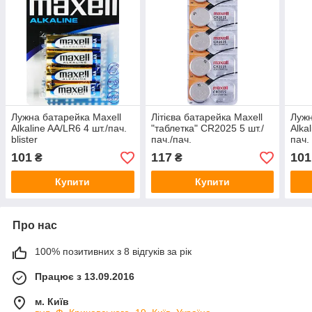
Лужна батарейка Maxell
Літієва батарейка Maxell
Лужн
Alkaline AA/LR6 4 шт./пач.
"таблетка" CR2025 5 шт./
Alka
blister
пач./пач.
пач. 
101
117
101
₴
₴
Купити
Купити
Про нас
100% позитивних з 8 відгуків за рік
Працює з 13.09.2016
м. Київ