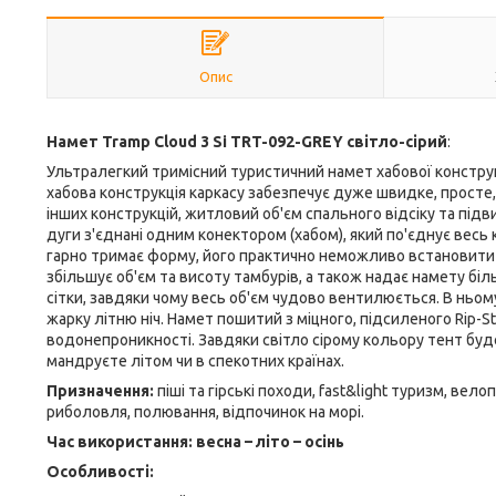
Опис
Намет Tramp Cloud 3 Si TRT-092-GREY світло-сірий
:
Ультралегкий тримісний туристичний намет хабової конструкці
хабова конструкція каркасу забезпечує дуже швидке, просте,
інших конструкцій, житловий об'єм спального відсіку та підви
дуги з'єднані одним конектором (хабом), який по'єднує весь 
гарно тримає форму, його практично неможливо встановити 
збільшує об'єм та висоту тамбурів, а також надає намету бі
сітки, завдяки чому весь об'єм чудово вентилюється. В ньом
жарку літню ніч. Намет пошитий з міцного, підсиленого Rip-
водонепроникності. Завдяки світло сірому кольору тент буде
мандруєте літом чи в спекотних країнах.
Призначення:
піші та гірські походи, fast&light туризм, ве
риболовля, полювання, відпочинок на морі.
Час використання: весна – літо – осінь
Особливості: