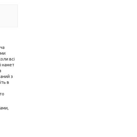
яча
ами
коли всі
і намет
а
наний з
іть в
то
тами,