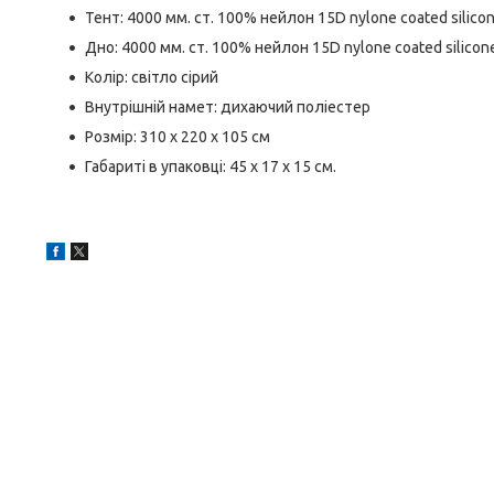
Тент: 4000 мм. ст. 100% нейлон 15D nylone coated silico
Дно: 4000 мм. ст. 100% нейлон 15D nylone coated silicon
Колір: світло сірий
Внутрішній намет: дихаючий поліестер
Розмір: 310 х 220 х 105 см
Габариті в упаковці: 45 х 17 х 15 см.