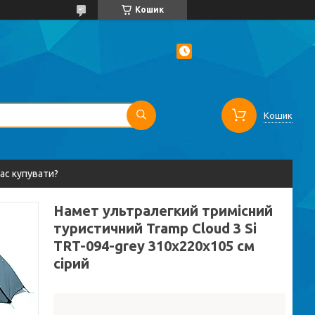
Кошик
Кошик
вас купувати?
Намет ультралегкий тримісний
туристичний Tramp Cloud 3 Si
TRT-094-grey 310х220х105 см
сірий