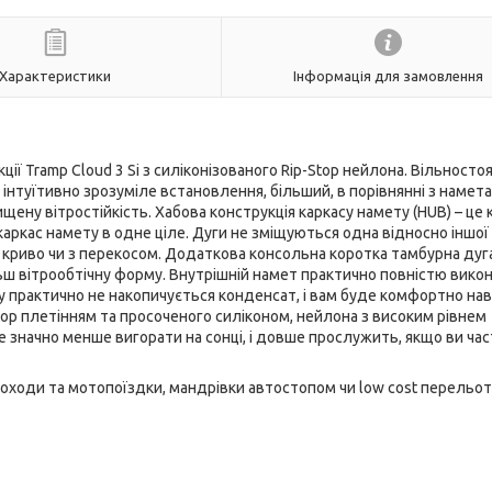
Характеристики
Інформація для замовлення
ї Tramp Cloud 3 Si з силіконізованого Rip-Stop нейлона. Вільносто
 інтуїтивно зрозуміле встановлення, більший, в порівнянні з намет
щену вітростійкість. Хабова конструкція каркасу намету (HUB) – це 
каркас намету в одне ціле. Дуги не зміщуються одна відносно іншої 
криво чи з перекосом. Додаткова консольна коротка тамбурна дуг
льш вітрообтічну форму. Внутрішній намет практично повністю вико
у практично не накопичується конденсат, і вам буде комфортно нав
Stop плетінням та просоченого силіконом, нейлона з високим рівнем
 значно менше вигорати на сонці, і довше прослужить, якщо ви час
лопоходи та мотопоїздки, мандрівки автостопом чи low cost перельо