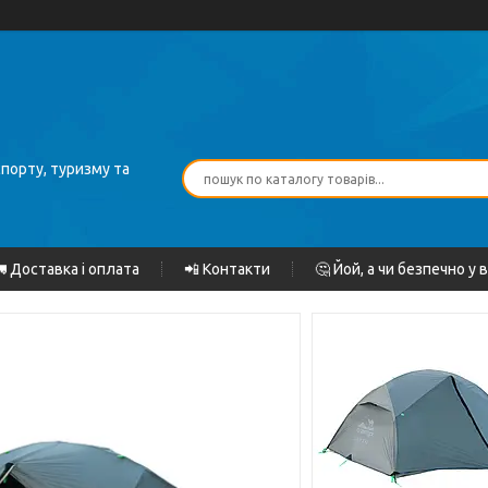
спорту, туризму та
 Доставка і оплата
📲 Контакти
🤔 Йой, а чи безпечно у 