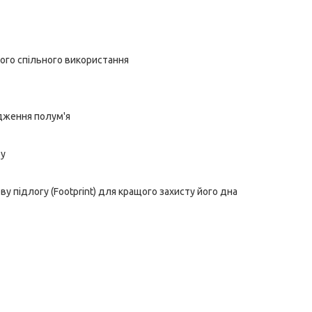
ого спільного використання
дження полум'я
ру
 підлогу (Footprint) для кращого захисту його дна