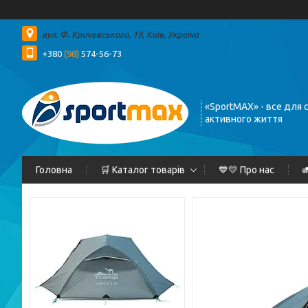
вул. Ф. Кричевського, 19, Київ, Україна
+380
(98)
574-56-73
«SportMAX» - все для 
активного життя
Головна
🛒 Каталог товарів
💙💛 Про нас
