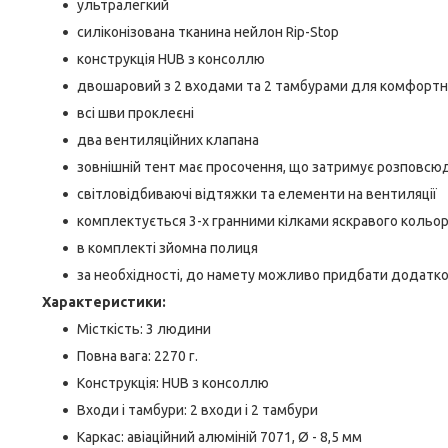
ультралегкий
силіконізована тканина нейлон Rip-Stop
конструкція HUB з консоллю
двошаровий з 2 входами та 2 тамбурами для комфортн
всі шви проклеєні
два вентиляційних клапана
зовнішній тент має просочення, що затримує розповсю
світловідбиваючі відтяжки та елементи на вентиляції
комплектується 3-х гранними кілками яскравого кольо
в комплекті зйомна полиця
за необхідності, до намету можливо придбати додаткову
Характеристики:
Місткість: 3 людини
Повна вага: 2270 г.
Конструкція: HUB з консоллю
Входи і тамбури: 2 входи і 2 тамбури
Каркас: авіаційний алюміній 7071, Ø - 8,5 мм