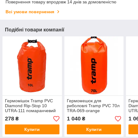
Повернення товару впродовж 14 днів за домовленістю
Всі умови повернення
Подібні товари компанії
Гермомішок Tramp PVC
Гермомешок для
Гер
Diamond Rip-Stop 10
риболовлі Tramp PVC 70л
Diam
UTRA-111 помаранчевий
TRA-069-orange
UTR
278
1 040
1 0
₴
₴
Купити
Купити