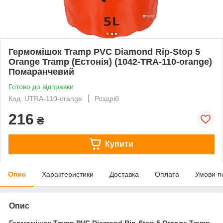
Гермомішок Tramp PVC Diamond Rip-Stop 5
Orange Tramp (Естонія) (1042-TRA-110-orange)
Помаранчевий
Готово до відправки
Код: UTRA-110-orange
Роздріб
216
₴
Купити
Опис
Характеристики
Доставка
Оплата
Умови п
Опис
Гермомішок Tramp PVC Diamond Rip-Stop 5 Orange Tramp