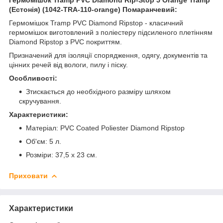
(Естонія) (1042-TRA-110-orange) Помаранчевий:
Гермомішок Tramp PVC Diamond Ripstop - класичний
гермомішок виготовлений з поліестеру підсиленого плетінням
Diamond Ripstop з PVC покриттям.
Призначений для ізоляції спорядження, одягу, документів та
цінних речей від вологи, пилу і піску.
Особливості:
Зтискається до необхідного разміру шляхом
скручування.
Характеристики:
Матеріал: PVC Coated Poliester Diamond Ripstop
Об'єм: 5 л.
Розміри: 37,5 х 23 см.
Приховати
Характеристики