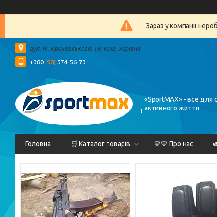
Зараз у компанії неро
вул. Ф. Кричевського, 19, Київ, Україна
+380
(98)
574-56-73
«SportMAX» - все для 
активного життя
Головна
🛒 Каталог товарів
💙💛 Про нас
