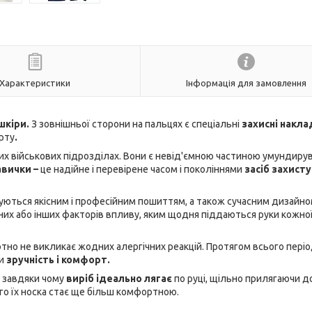
Характеристики
Інформація для замовлення
 шкіри.
З зовнішньої сторони на пальцях є спеціальні
захисні накла
рту
.
их військових підрозділах. Вони є невід'ємною частиною умундиру
авички –
це надійне і перевірене часом і поколіннями
засіб захисту
ються якісним і професійним пошиттям, а також сучасним дизайно
них або інших факторів впливу, яким щодня піддаються руки кожно
тно не викликає жодних алергічних реакцій. Протягом всього пері
ки
зручність і комфорт.
 завдяки чому
виріб ідеально лягає
по руці, щільно прилягаючи до
чого їх носка стає ще більш комфортною.