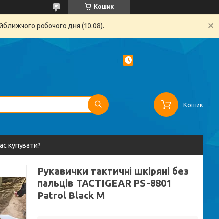
Кошик
йближчого робочого дня (10.08).
Кошик
вас купувати?
Рукавички тактичні шкіряні без
пальців TACTIGEAR PS-8801
Patrol Black M