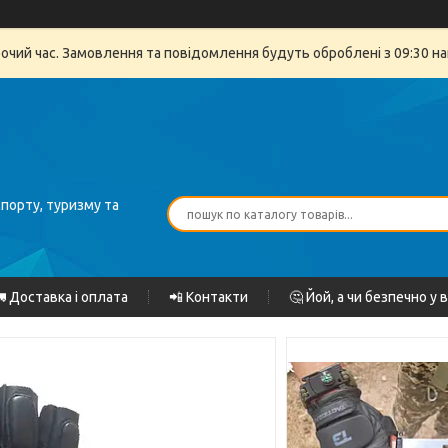
бочий час. Замовлення та повідомлення будуть оброблені з 09:30 на
спорту, туризму та
 Доставка і оплата
📲 Контакти
🤔 Йой, а чи безпечно у 