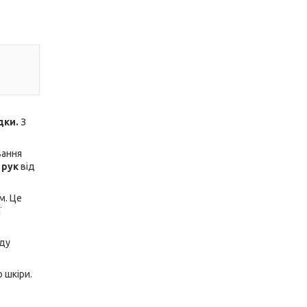
дки.
З
вання
 рук
від
м. Це
ї
оду
 шкіри.