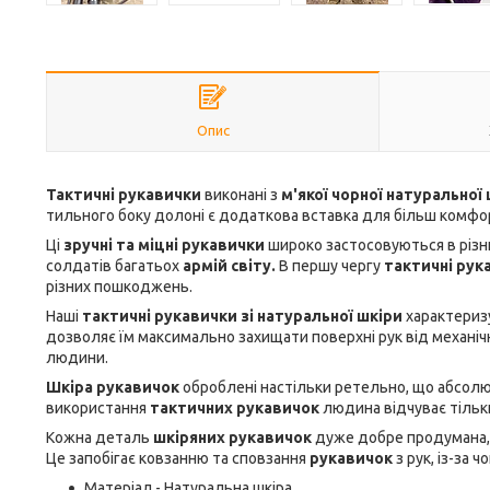
Опис
Тактичні рукавички
виконані з
м'якої чорної натуральної
тильного боку долоні є додаткова вставка для більш комфо
Ці
зручні та міцні рукавички
широко застосовуються в різн
солдатів багатьох
армій світу.
В першу чергу
тактичні рук
різних пошкоджень.
Наші
тактичні рукавички зі натуральної шкіри
характеризу
дозволяє їм максимально захищати поверхні рук від механіч
людини.
Шкіра рукавичок
оброблені настільки ретельно, що абсолю
використання
тактичних рукавичок
людина відчуває тіль
Кожна деталь
шкіряних рукавичок
дуже добре продумана,
Це запобігає ковзанню та сповзання
рукавичок
з рук, із-за 
Матеріал - Натуральна шкіра