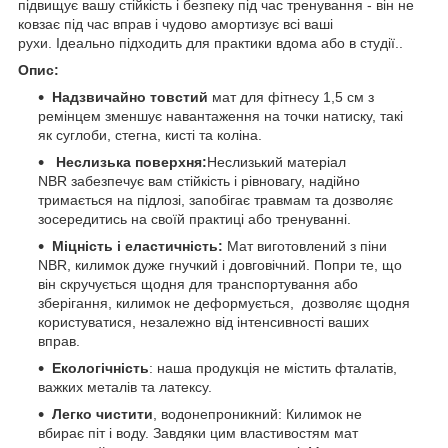
підвищує вашу стійкість і безпеку під час тренування - він не
ковзає під час вправ і чудово амортизує всі ваші
рухи. Ідеально підходить для практики вдома або в студії..
Опис:
Надзвичайно товстий
мат для фітнесу 1,5 см з
ремінцем зменшує навантаження на точки натиску, такі
як суглоби, стегна, кисті та коліна.
Неслизька поверхня:
Неслизький матеріал
NBR забезпечує вам стійкість і рівновагу, надійно
тримається на підлозі, запобігає травмам та дозволяє
зосередитись на своїй практиці або тренуванні.
Міцність і еластичність
:
Мат виготовлений з піни
NBR, килимок дуже гнучкий і довговічний. Попри те, що
він скручується щодня для транспортування або
зберігання, килимок не деформується, дозволяє щодня
користуватися, незалежно від інтенсивності ваших
вправ.
Екологічність
: наша продукція не містить фталатів,
важких металів та латексу.
Легко чистити
, водонепроникний: Килимок не
вбирає піт і воду. Завдяки цим властивостям мат