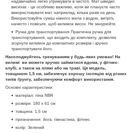
надзвичайно легко утримувати в чистоті. Мат швидко
висихає - це особливо важливо, коли ви плануєте часто
використовувати мат, наприклад, кілька разів на день.
Використовуйте суміш ніжного мила з водою, витріть
начисто і повісьте, щоб килимок висох. Не занурюйте.
Ручка для транспортування Практична ручка для
транспортування, що входить до комплекту, дозволяє
згорнути килимок до компактних розмірів і зручно
транспортувати його.
Насолоджуйтесь тр
енуванням у будь-яких умовах! На
килимі ви можете зручно займатися вдома, у фітнес-
клубі, а також на пляжі або на траві. Ця модель,
товщиною 1,5 см, забезпечує хорошу ізоляцію від різних
типів ґрунту, забезпечуючи комфорт використання.
Основні характеристики:
матеріал: піна NBR
розміри: 180 x 61 см
товщина: 1,5 см
призначення: йога, гімнастика, фітнес
колір: Зелений