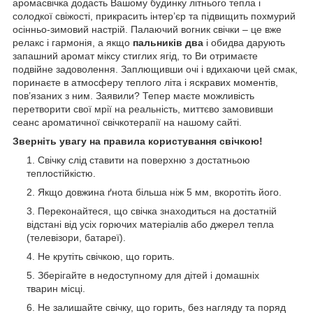
аромасвічка додасть Вашому будинку літнього тепла і
солодкої свіжості, прикрасить інтер’єр та підвищить похмурий
осінньо-зимовий настрій. Палаючий вогник свічки – це вже
релакс і гармонія, а якщо
пальників два
і обидва дарують
запашний аромат міксу стиглих ягід, то Ви отримаєте
подвійне задоволення. Заплющивши очі і вдихаючи цей смак,
поринаєте в атмосферу теплого літа і яскравих моментів,
пов’язаних з ним. Заявили? Тепер маєте можливість
перетворити свої мрії на реальність, миттєво замовивши
сеанс ароматичної свічкотерапії на нашому сайті.
Зверніть увагу на правила користування свічкою!
Свічку слід ставити на поверхню з достатньою
теплостійкістю.
Якщо довжина ґнота більша ніж 5 мм, вкоротіть його.
Переконайтеся, що свічка знаходиться на достатній
відстані від усіх горючих матеріалів або джерел тепла
(телевізори, батареї).
Не крутіть свічкою, що горить.
Зберігайте в недоступному для дітей і домашніх
тварин місці.
Не залишайте свічку, що горить, без нагляду та поряд