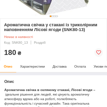
Ароматична свічка у стакані із триколірним
наповненням Лісові ягоди (SNK80-13)
Немає в наявності
Код: SNK80_13
Роздріб
180
₴
Опис
Характеристики
Доставка
Оплата
Умови п
Опис
Ароматична свічка в скляному стакані, Лісові ягоди –
ідеальне рішення для людей, які цінують ароматичну
атмосферу вдома або на роботі, полюбляють
функціональність і сучасний дизайн. Така оригінальна