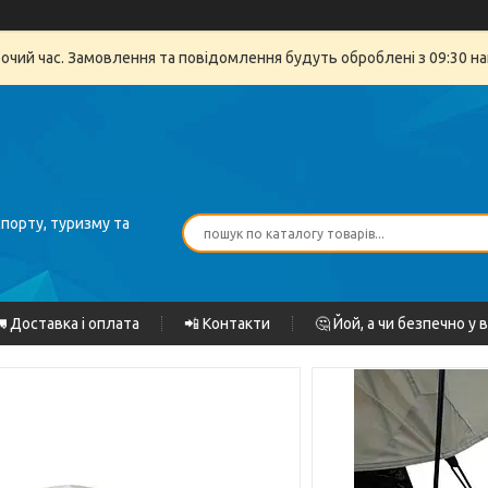
бочий час. Замовлення та повідомлення будуть оброблені з 09:30 на
спорту, туризму та
 Доставка і оплата
📲 Контакти
🤔 Йой, а чи безпечно у 