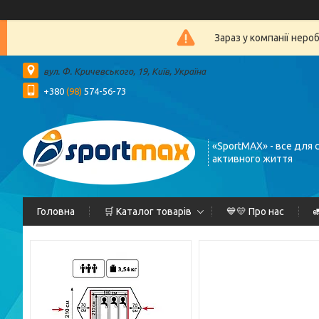
Зараз у компанії неро
вул. Ф. Кричевського, 19, Київ, Україна
+380
(98)
574-56-73
«SportMAX» - все для 
активного життя
Головна
🛒 Каталог товарів
💙💛 Про нас
