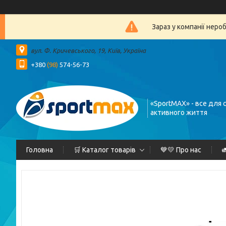
Зараз у компанії неро
вул. Ф. Кричевського, 19, Київ, Україна
+380
(98)
574-56-73
«SportMAX» - все для 
активного життя
Головна
🛒 Каталог товарів
💙💛 Про нас
