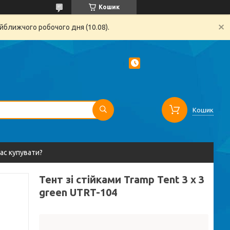
Кошик
йближчого робочого дня (10.08).
Кошик
вас купувати?
Тент зі стійками Tramp Tent 3 х 3
green UTRT-104