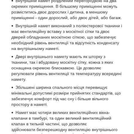
Внутрішній намет розділений перегородкою на два
окремих приміщення. В більшому приміщенні можуть
розміститись двоє дорослих і дитина, в меншому
приміщенні - один дорослий, або двоє дітей, або багаж.
Внутрішній намет виконаний з поліестерової тканини і
має вентиляційну вставку з москітної сітки та двоє
дверей обладнаних москітною сіткою, що забезпечує
необхідний рівень вентиляції та відсутність конденсату
на внутрішньому наметі.
Двері внутрішнього намету мають як шторку з
тканини, так і вбудовану москітну сітку, кожна з яких
оснащена окремою блискавкою. Це дозволяє
регулювати рівень вентиляції та температуру всередині
намету.
Збільшені ширина спального місця перевищує
мінімальні допустимі розміри прийнятих стандартів, що
забезпечує комфорт під час сну і більше вільного
простору в наметі.
Намет має чотири великих вентиляційних вікна-
клапани в тамбурі, та один великий вентиляційний
клапан в тильній частині, що дозволяє
здійснювати безперешкодну вентиляцію внутрішнього