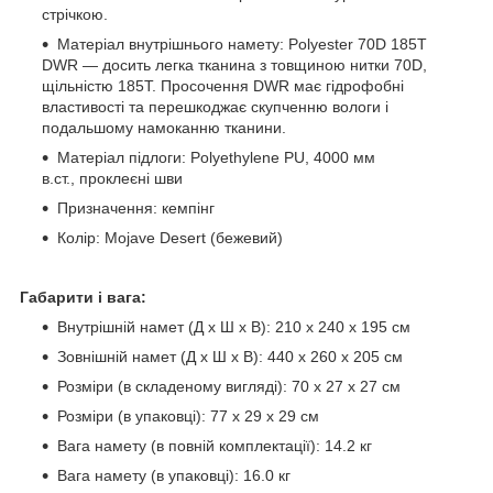
стрічкою.
Матеріал внутрішнього намету: Polyester 70D 185T
DWR — досить легка тканина з товщиною нитки 70D,
щільністю 185T. Просочення DWR має гідрофобні
властивості та перешкоджає скупченню вологи і
подальшому намоканню тканини.
Матеріал підлоги: Polyethylene PU, 4000 мм
в.ст., проклеєні шви
Призначення: кемпінг
Колір: Mojave Desert (бежевий)
Габарити і вага:
Внутрішній намет (Д х Ш х В): 210 х 240 х 195 см
Зовнішній намет (Д х Ш х В): 440 х 260 х 205 см
Розміри (в складеному вигляді): 70 x 27 х 27 см
Розміри (в упаковці): 77 x 29 х 29 см
Вага намету (в повній комплектації): 14.2 кг
Вага намету (в упаковці): 16.0 кг