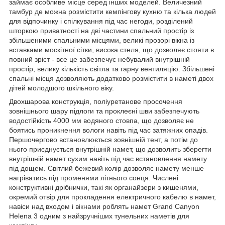
займає особливе місце серед інших моделей. Величезний
тамбур де можна розмістити кемпінгову кухню та кілька людей
для відпочинку і спілкування під час негоди, розділений
шторкою приватності на дві частини спальний простір із
збільшеними спальними місцями, великі прозорі вікна із
вставками москітної сітки, висока стеля, що дозволяє стояти в
повний зріст - все це забезпечує небувалий внутрішній
простір, велику кількість світла та гарну вентиляцію. Збільшені
спальні місця дозволяють додатково розмістити в наметі двох
дітей молодшого шкільного віку.
Двохшарова конструкція, поліуретанове просочення
зовнішнього шару підлоги та проклеєні шви забезпечують
водостійкість 4000 мм водяного стовпа, що дозволяє не
боятись проникнення вологи навіть під час затяжних опадів.
Першочергово встановлюється зовнішній тент, а потім до
нього приєднується внутрішній намет, що дозволить зберегти
внутрішній намет сухим навіть під час встановлення намету
під дощем. Світлий бежевий колір дозволяє намету менше
нагріватись під променями літнього сонця. Числені
конструктивні дрібнички, такі як органайзери з кишенями,
окремий отвір для прокладення електричного кабелю в намет,
навіси над входом і вікнами роблять намет Grand Canyon
Helena 3 одним з найзручніших тунельних наметів для