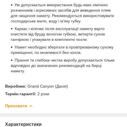
Не допускається використання будь-яких хімічних
розчинників і агресивних засобів для виведення плям
для чищення намету. Рекомендується використовувати
господарське мило, воду і м'яку губку.
Каркас і кілочки після експлуатації намету варто
очистити від бруду вологою губкою, витерти сухою
ганчіркою і упакувати в комплектні чохли.
Намет необхідно зберігати в провітрюваному сухому
приміщенні, по можливості без чохла.
Прання та глибока чистка виробу допускається тільки
відповідно до зазначених рекомендацій на бирці
намету.
Виробник:
Grand Canyon (Данія)
Термін гарантії:
2 роки
Приховати
Характеристики