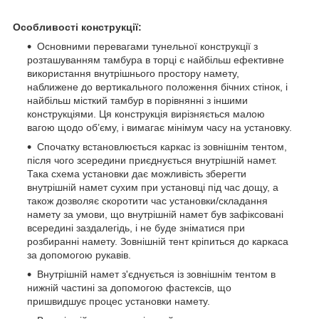
Особливості конструкції:
Основними перевагами тунельної конструкції з
розташуванням тамбура в торці є найбільш ефективне
використання внутрішнього простору намету,
наближене до вертикального положення бічних стінок, і
найбільш місткий тамбур в порівнянні з іншими
конструкціями. Ця конструкція вирізняється малою
вагою щодо об’єму, і вимагає мінімум часу на установку.
Спочатку встановлюється каркас із зовнішнім тентом,
після чого зсередини приєднується внутрішній намет.
Така схема установки дає можливість зберегти
внутрішній намет сухим при установці під час дощу, а
також дозволяє скоротити час установки/складання
намету за умови, що внутрішній намет був зафіксовані
всередині заздалегідь, і не буде зніматися при
розбиранні намету. Зовнішній тент кріпиться до каркаса
за допомогою рукавів.
Внутрішній намет з'єднується із зовнішнім тентом в
нижній частині за допомогою фастексів, що
пришвидшує процес установки намету.