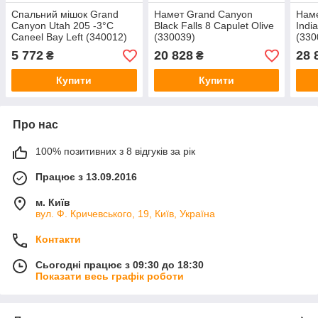
Спальний мішок Grand
Намет Grand Canyon
Нам
Canyon Utah 205 -3°C
Black Falls 8 Capulet Olive
Indi
Caneel Bay Left (340012)
(330039)
(330
5 772
20 828
28 
₴
₴
Купити
Купити
Про нас
100% позитивних з 8 відгуків за рік
Працює з 13.09.2016
м. Київ
вул. Ф. Кричевського, 19, Київ, Україна
Контакти
Сьогодні працює з 09:30 до 18:30
Показати весь графік роботи