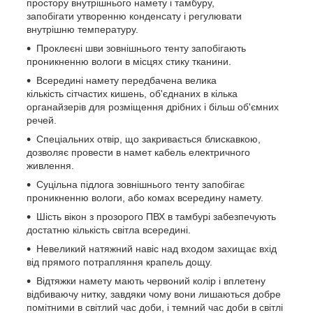
простору внутрішнього намету і тамбуру,
запобігати утворенню конденсату і регулювати
внутрішню температуру.
Проклеєні шви зовнішнього тенту запобігають
проникненню вологи в місцях стику тканини.
Всередині намету передбачена велика
кількість сітчастих кишень, об'єднаних в кілька
органайзерів для розміщення дрібних і більш об'ємних
речей.
Спеціальних отвір, що закривається блискавкою,
дозволяє провести в намет кабель електричного
живлення.
Суцільна підлога зовнішнього тенту запобігає
проникненню вологи, або комах всередину намету.
Шість вікон з прозорого ПВХ в тамбурі забезпечують
достатню кількість світла всередині.
Невеликий натяжний навіс над входом захищає вхід
від прямого потрапляння крапель дощу.
Відтяжки намету мають червоний колір і вплетену
відбиваючу нитку, завдяки чому вони лишаються добре
помітними в світлий час доби, і темний час доби в світлі