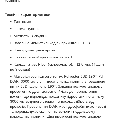
кемпінгу.
Технічні характеристики:
Тип: намет
Форма: тунель
Місткість: 3 людини
Загальна кількість виходів / приміщень: 1 / 3
Конструкція: двошарова
Наявність тамбура / кількість: є / 1
Каркас: Glass Fiber (скловолокно), | 11.0 мм, (4 дуги
по 9 секцій)
Матеріал зовнішнього тенту: Polyester 68D 190T PU
DWR, 3000 мм в.ст. - досить легка тканина з товщиною
нитки 68D, щільністю 190T. Завдяки поліуретановому
просоченню досягається стійкість до проникнення
вологи, що відповідає показнику гідростатичного тиску
3000 мм водяного стовпа, та висока стійкість від
проколів. Просочення DWR має гідрофобні властивості
та перешкоджає скупченню вологи і подальшому
намоканню тканини. Шви проклеєні поліуретановою