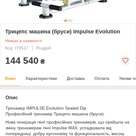
Трицепс машина (бруси) Impulse Evolution
Немає в наявності
Код: IT9517
Роздріб
144 540
₴
Опис
Характеристики
Доставка
Оплата
Умови п
Опис
Тренажер IMPULSE
Evolution
Seated Dip
.
Професійний тренажер
Трицепс-машина (бруси).
Нова генерація лінії професійних тренажерів, що прийшла на
зміну тренажерам лінії Impulse MAX, успадкувала від
попередниці: добру ергономіку та функціональність, високу