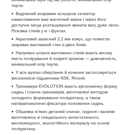
тертю.
Виділений яскравим кольором селектор
навантаження має магнітний замок і через його
доступне місце розташування змінити вагу дуже легко.
Розсівка стеків у кг і фунтах.
Акриловий захисний 3,2 мм кожух, що повністю
закриває вантажний стек із двох боків.
Напрямні штанги вантажних стеків мають високу
якість полірування й покриті хромом — довговічність,
мінімальний опір тертю.
У всіх вузлах обертання й кочення застосовуються
високоякісні підшипники NSK, Японія.
Тренажери EVOLUTION мають ергономічну форму
сидінь і спинок тренажерів, виготовлені методом
холодного формування поліуретану, а також
напівавтоматичні фіксатори положення сидінь.
Обшивка м'яких деталей спинки, сидіння і валиків
виготовлена зі спеціального антистатичного,
високоміцного, зносостійкого матеріалу на основі
поліуретану.