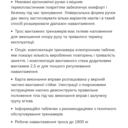
Нековзні ергономічні ручки з міцним
термопластичним покриттям забезпечує комфорт і
безпеку під час тренування. Універсальна форма ручок
дає змогу застосовувати кілька варіантів хватів і в такий
спосіб розширювати діапазон навантаження.
Трос вантажних тренажерів має гелеве наповнення
для зменшення опору руху та тривалого терміну
експлуатації.
Опція: комплектація тренажера електронним таблом,
яке показує кількість вироблених повторень і тривалість
заняття, і комплектація вантажного стека додатковим
вантажем 2,5 кг для тоншого регулювання
навантаження.
Карта виконання вправи розташована у верхній
частині вантажної стійки. Ілюстрації з покроковими
інструкціями наочно демонструють правильне
положення тіла під час виконання вправ і залучену
групу м'язів.
Інформаційні таблички з рекомендаціями з технічного
обслуговування тренажерів.
Робоче навантаження троса до 1800 кг.