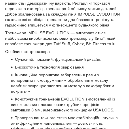
надійність і демократичну вартість. Рестайлінг торкався
переважно екстер'єр тренажера й обшивку м'яких деталей.
Добре збалансована за складом лінія IMPULSE EVOLUTION
включає всі необхідні тренажери для базового тренінгу та
гармонійно впишеться у фітнес-центр будь-якого рівня.
Тренажери IMPULSE EVOLUTION — виготовляються
найбільшим виробником силових тренажерів у Китаї, який
виробляє тренажери для Tuff Stuff, Cybex, BH Fitness та ін.
Особливості тренажера:
Сучасний, показний, функціональний дизайн.
Високоточна технологія зварювання
Інноваційне порошкове забарвлення рами з
попереднім піскоструминним обробленням металу
неабияк покращує зчеплення металу з лакофарбовим
покриттям
Конструктив тренажерів EVOLUTION виготовлений із
високоякісних плоскошовних трубних профілів
завтовшки 3 мм, американського концерну USA LOOS.
Траверса вантажного стека має стабілізаційні втулки з
антифрикційним наповнювачем — довговічність,
мінімальний шум під час роботи, мінімальний опір