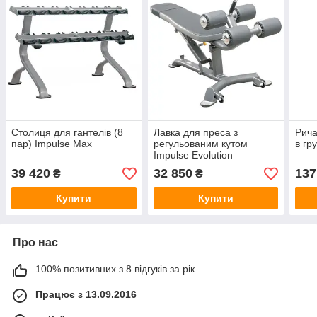
Столиця для гантелів (8
Лавка для преса з
Рича
пар) Impulse Max
регульованим кутом
в гр
Impulse Evolution
39 420
32 850
137
₴
₴
Купити
Купити
Про нас
100% позитивних з 8 відгуків за рік
Працює з 13.09.2016