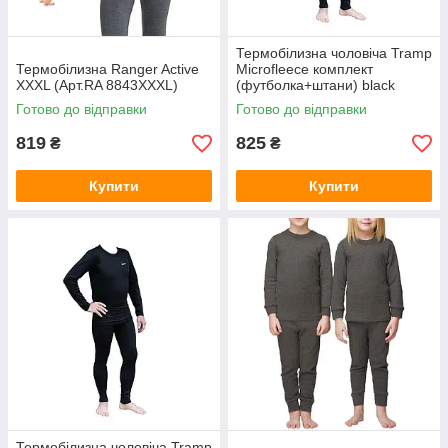
Термобілизна чоловіча Tramp
Термобілизна Ranger Active
Microfleece комплект
XXXL (Арт.RA 8843XХXL)
(футболка+штани) black
UTRUM-020, UTRUM-020-
Готово до відправки
Готово до відправки
black-L
819
825
₴
₴
Купити
Купити
Термобілизна чоловіча Tramp