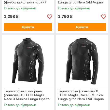
(футболка+штани) чорний
Lunga giroc Nero S/M Чорна
UTRUM-019-black, UTRUM-
Готово до відправки
Готово до відправки
019-black-S/M
1 298
1 790
₴
₴
Купити
Купити
Термокофта з комірцем
Термокофта (лонгслів) X
(лонгслів) X TECH Maglia
TECH Maglia Race 3 Munica
Race 3 Munica Lunga lupetto
Lunga giroc Nero L/XL Чорна
Nero L/XL Чорна
Готово до відправки
Готово до відправки