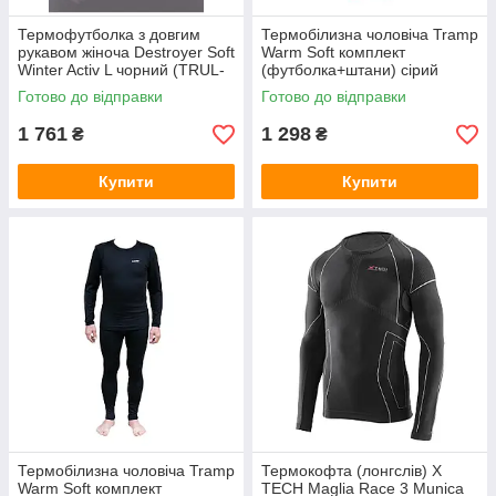
Термофутболка з довгим
Термобілизна чоловіча Tramp
рукавом жіноча Destroyer Soft
Warm Soft комплект
Winter Activ L чорний (TRUL-
(футболка+штани) сірий
0115T-black-L)
UTRUM-019-grey, UTRUM-
Готово до відправки
Готово до відправки
019-grey-S/M
1 761
1 298
₴
₴
Купити
Купити
Термобілизна чоловіча Tramp
Термокофта (лонгслів) X
Warm Soft комплект
TECH Maglia Race 3 Munica