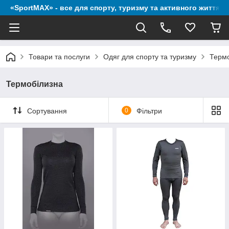
«SportMAX» - все для спорту, туризму та активного життя
Товари та послуги
Одяг для спорту та туризму
Термо
Термобілизна
Сортування
0
Фільтри