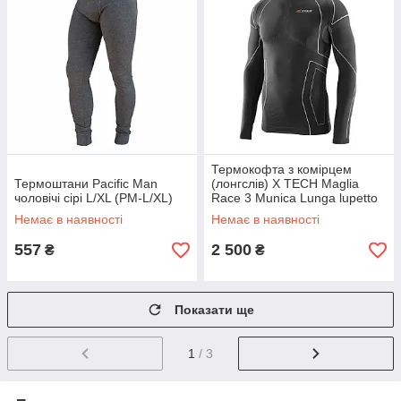
Термокофта з комірцем
Термоштани Pacific Man
(лонгслів) X TECH Maglia
чоловічі сірі L/XL (PM-L/XL)
Race 3 Munica Lunga lupetto
Nero S/M Чорна
Немає в наявності
Немає в наявності
557
2 500
₴
₴
Показати ще
1
/ 3