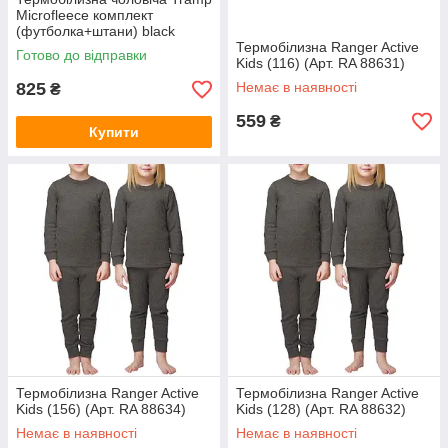
Microfleece комплект
(футболка+штани) black
UTRUM-020, UTRUM-020-
Термобілизна Ranger Active
Готово до відправки
black-XL
Kids (116) (Арт. RA 88631)
825
Немає в наявності
₴
559
₴
Купити
Термобілизна Ranger Active
Термобілизна Ranger Active
Kids (156) (Арт. RA 88634)
Kids (128) (Арт. RA 88632)
Немає в наявності
Немає в наявності