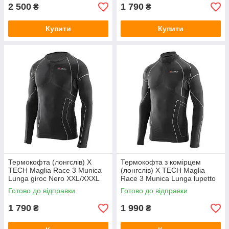
2 500
1 790
₴
₴
Купити
Купити
Термокофта (лонгслів) X
Термокофта з комірцем
TECH Maglia Race 3 Munica
(лонгслів) X TECH Maglia
Lunga giroc Nero XXL/XXXL
Race 3 Munica Lunga lupetto
Чорна
Nero XXL/XXXL Чорна
Готово до відправки
Готово до відправки
1 790
1 990
₴
₴