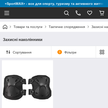
«SportMAX» - все для спорту, туризму та активного життя
Товари та послуги
Тактичне спорядження
Захисні н
Захисні наколінники
Сортування
0
Фільтри