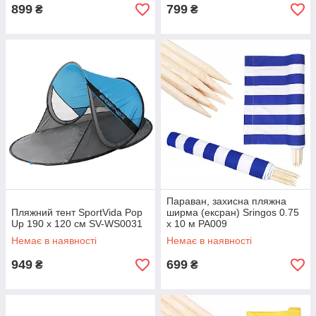
899
799
₴
₴
Параван, захисна пляжна
Пляжний тент SportVida Pop
ширма (ексран) Sringos 0.75
Up 190 x 120 см SV-WS0031
x 10 м PA009
Немає в наявності
Немає в наявності
949
699
₴
₴