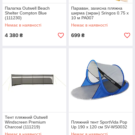
Палатка Outwell Beach
Параван, захисна пляжна
Shelter Compton Blue
ширма (экран) Sringos 0.75 x
(111230)
10 м PA007
Немає в наявності
Немає в наявності
4 380
699
₴
₴
Тент пляжний Outwell
Windscreen Premium
Пляжний тент SportVida Pop
Charcoal (111219)
Up 190 x 120 см SV-WS0032
Немає в наявності
Немає в наявності