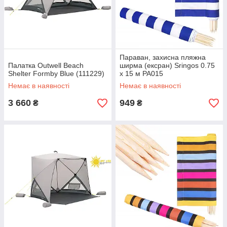
Параван, захисна пляжна
Палатка Outwell Beach
ширма (ексран) Sringos 0.75
Shelter Formby Blue (111229)
x 15 м PA015
Немає в наявності
Немає в наявності
3 660
949
₴
₴