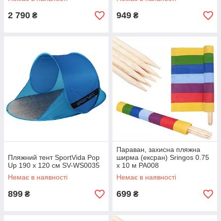
2 790
949
₴
₴
Параван, захисна пляжна
Пляжний тент SportVida Pop
ширма (ексран) Sringos 0.75
Up 190 x 120 см SV-WS0035
x 10 м PA008
Немає в наявності
Немає в наявності
899
699
₴
₴