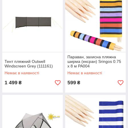
Параван, захисна пляжна
Тент пляжний Outwell
ширма (ексран) Sringos 0.75
Windscreen Grey (111161)
x 8 м PA004
Немає в наявності
Немає в наявності
1 499
599
₴
₴