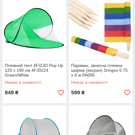
Пляжний тент 4FIZJO Pop Up
Параван, захисна пляжна
120 x 190 см 4FJ0224
ширма (ексран) Sringos 0.75
Green/White
x 8 м PA005
Немає в наявності
Немає в наявності
849
599
₴
₴