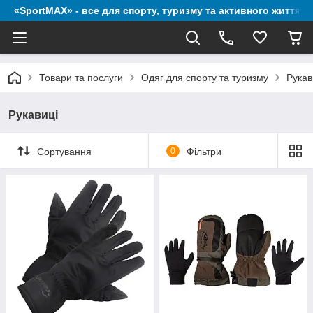
«SportMAX» - все для спорту, туризму та активного життя
Товари та послуги
Одяг для спорту та туризму
Рукав
Рукавиці
Сортування
0
Фільтри