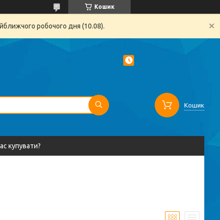
Кошик
йближчого робочого дня (10.08).
Кошик
вас купувати?