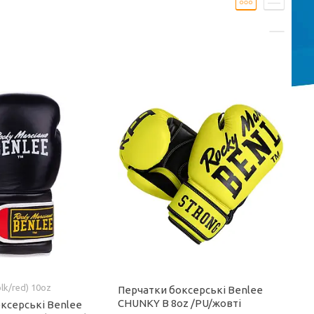
blk/red) 10oz
Перчатки боксерські Benlee
CHUNKY B 8oz /PU/жовті
оксерські Benlee