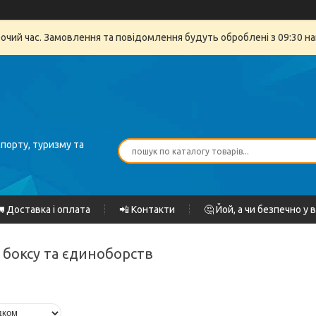
бочий час. Замовлення та повідомлення будуть оброблені з 09:30 на
спорту, туризму та
 Доставка і оплата
📲 Контакти
🤔 Йой, а чи безпечно у 
я боксу та єдиноборств