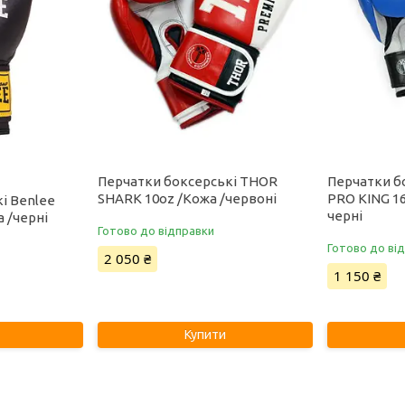
Перчатки боксерські THOR
Перчатки б
SHARK 10oz /Кожа /червоні
PRO KING 16
і Benlee
черні
 /черні
Готово до відправки
Готово до ві
2 050 ₴
1 150 ₴
Купити