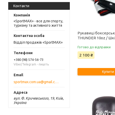
Контакти
«SportMAX» - все для спорту,
туризму та активного життя
Рукавиці боксерсь
THUNDER 10oz / Шкі
Відділ продажів «SportMAX»
Готово до відправки
2 100 ₴
+380 (98) 574-56-73
Viber/Telegram - пишіть
Купити
sportmax.com.ua@gmail.com
вул. Ф. Кричевського, 19, Київ,
Україна