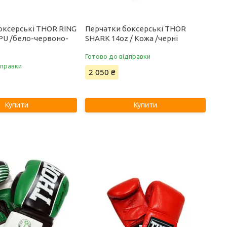
оксерські THOR RING
Перчатки боксерські THOR
/PU /бело-червоно-
SHARK 14oz / Кожа /черні
Готово до відправки
дправки
2 050 ₴
Купити
Купити