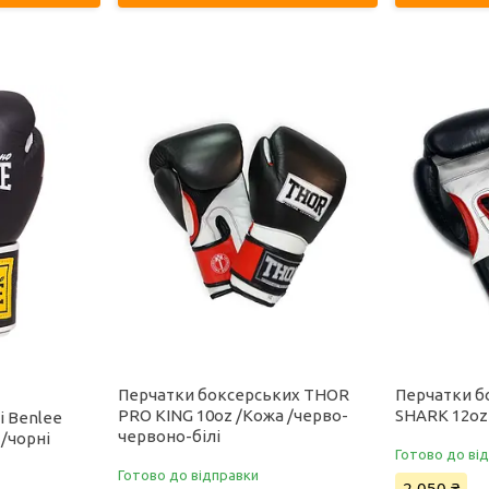
Перчатки боксерських THOR
Перчатки б
PRO KING 10oz /Кожа /черво-
SHARK 12oz 
і Benlee
червоно-білі
 /чорні
Готово до ві
Готово до відправки
2 050 ₴