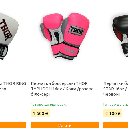
кі THOR RING
Перчатки боксерські THOR
Перчатки б
ело-
TYPHOON 16oz / Кожа /розово-
STAR 16oz /
біло-сері
червоні
Готово до відправки
Готово до ві
1 600 ₴
2 100 ₴
Купити