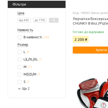
Фільтри
Ціна
199261 (Neon green
Перчатки боксерськ
CHUNKY B 8oz /PU/
Наявність
Готово до відправки
В наявності
103
2 200 ₴
Розмір
Купити
L
9
L|L/XL|XL
1
M
11
M|S|S/M
1
S
7
Ще 2