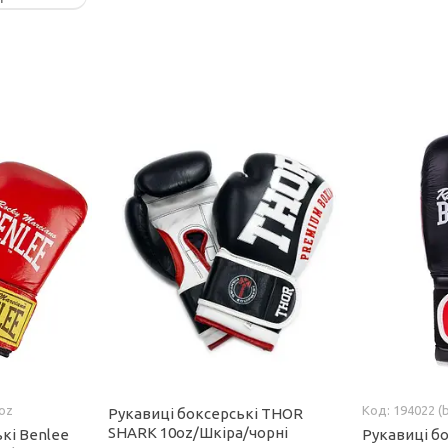
0oz
194022 (
Рукавиці боксерські THOR
SHARK 10oz/Шкіра/чорні
кі Benlee
Рукавиці б