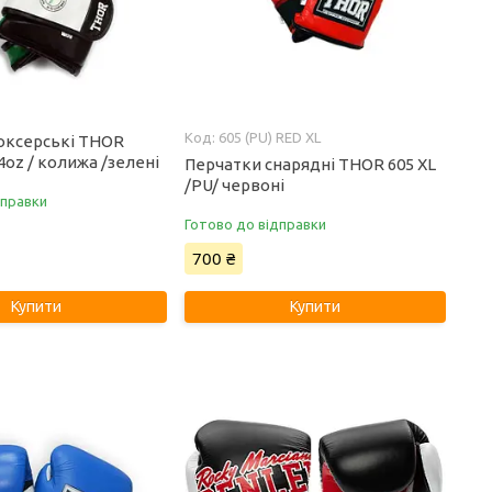
605 (PU) RED XL
оксерські THOR
oz / колижа /зелені
Перчатки снарядні THOR 605 XL
/PU/ червоні
дправки
Готово до відправки
700 ₴
Купити
Купити