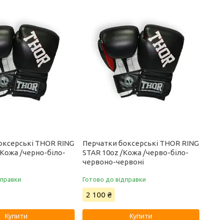
оксерські THOR RING
Перчатки боксерські THOR RING
 Кожа /черно-біло-
STAR 10oz /Кожа /черво-біло-
червоно-червоні
дправки
Готово до відправки
2 100 ₴
Купити
Купити