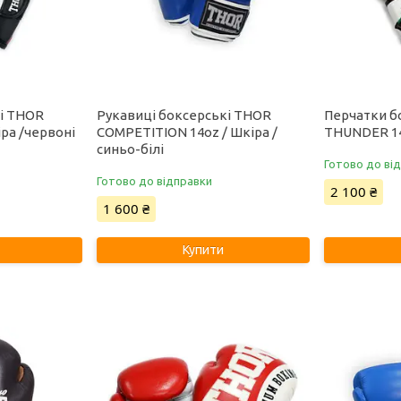
кі THOR
Рукавиці боксерські THOR
Перчатки б
ра /червоні
COMPETITION 14oz / Шкіра /
THUNDER 14
синьо-білі
Готово до ві
Готово до відправки
2 100 ₴
1 600 ₴
Купити