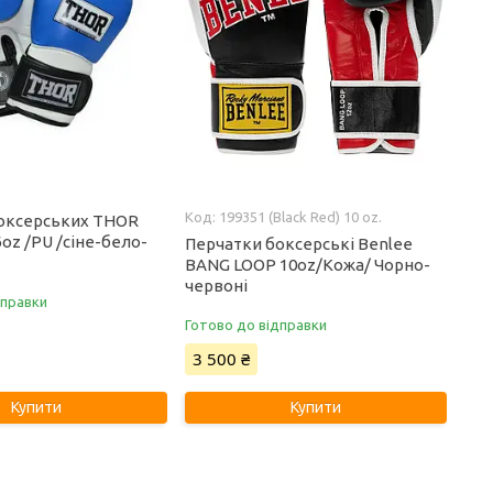
199351 (Black Red) 10 oz.
оксерських THOR
oz /PU /сіне-бело-
Перчатки боксерські Benlee
BANG LOOP 10oz/Кожа/ Чорно-
червоні
дправки
Готово до відправки
3 500 ₴
Купити
Купити