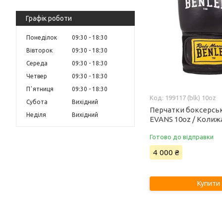
Графік роботи
Понеділок
09:30
18:30
Вівторок
09:30
18:30
Середа
09:30
18:30
Четвер
09:30
18:30
Пʼятниця
09:30
18:30
199117 (blk) 10oz
Субота
Вихідний
Перчатки боксерськ
Неділя
Вихідний
EVANS 10oz / Колижа
Готово до відправки
4 000 ₴
Купити