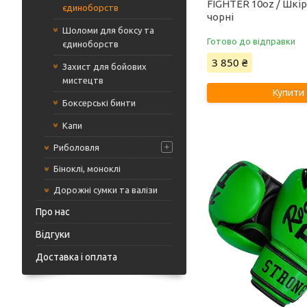
FIGHTER 10oz / Шкі
єдиноборств
чорні
Шоломи для боксу та
Готово до відправки
єдиноборств
3 850 ₴
Захист для бойових
мистецтв
Купити
Боксерські бинти
Капи
Риболовля
Біноклі, моноклі
Дорожні сумки та валізи
Про нас
Відгуки
Доставка і оплата