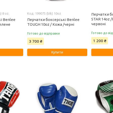
) 8 oz.
199075 (blk) 10oz
Перчатки б
STAR 14oz 
і Benlee
Перчатки боксерські Benlee
червоні
зелене
TOUGH 10oz / Кожа /черні
Готово до ві
Готово до відправки
1 200 ₴
3 700 ₴
Купити