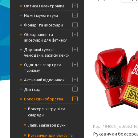
Оптика і електроніка
Ножі і мультитули
Фонарі та аксесуари
Обладнання та
аксесуари для фітнесу
Дорожні сумки і
чемодани, захисні кейси
Одяг для спорту та
туризму
Активний відпочинок
Дім і сад
Бокс і єдиноборства
Боксерські груші та
снаряди
Лапи, маківари ручні
194006 (red/blk) 1
Рукавички боксерсь
Рукавички для боксу та