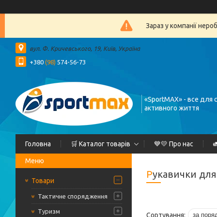
Зараз у компанії неро
вул. Ф. Кричевського, 19, Київ, Україна
+380
(98)
574-56-73
«SportMAX» - все для 
активного життя
Головна
🛒 Каталог товарів
💙💛 Про нас

Рукавички дл
Товари
Тактичне спорядження
Туризм