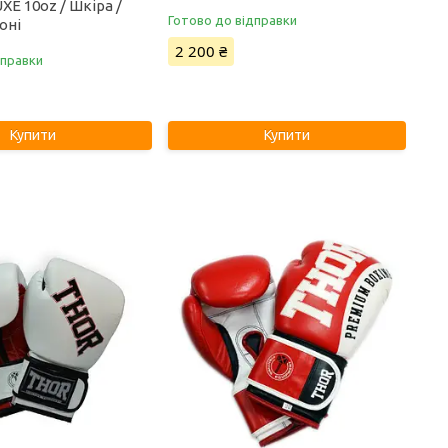
E 10oz / Шкіра /
Готово до відправки
оні
2 200 ₴
дправки
Купити
Купити