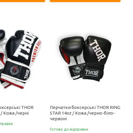
оксерські THOR
Перчатки боксерські THOR RING
/ Кожа /черні
STAR 14oz / Кожа /черно-біло-
червоні
дправки
Готово до відправки