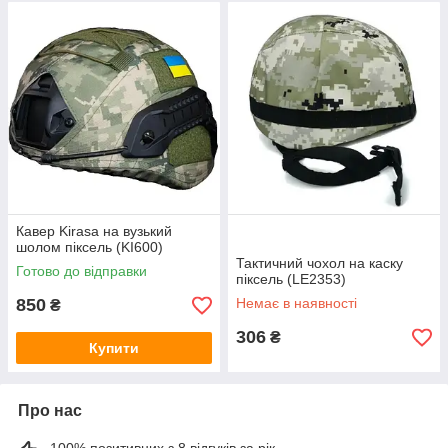
Кавер Kirasa на вузький
шолом піксель (KI600)
Тактичний чохол на каску
Готово до відправки
піксель (LE2353)
850
Немає в наявності
₴
306
₴
Купити
Про нас