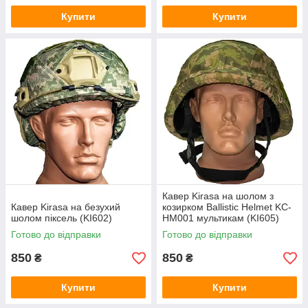
Купити
Купити
Кавер Kirasa на шолом з
Кавер Kirasa на безухий
козирком Ballistic Helmet KC-
шолом піксель (KI602)
HM001 мультикам (KI605)
Готово до відправки
Готово до відправки
850
850
₴
₴
Купити
Купити