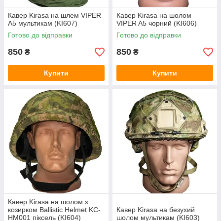
Кавер Kirasa на шлем VIPER
Кавер Kirasa на шолом
A5 мультикам (KI607)
VIPER A5 чорний (KI606)
Готово до відправки
Готово до відправки
850
850
₴
₴
Купити
Купити
Кавер Kirasa на шолом з
козирком Ballistic Helmet KC-
Кавер Kirasa на безухий
HM001 піксель (KI604)
шолом мультикам (KI603)