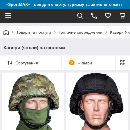
«SportMAX» - все для спорту, туризму та активного життя
Товари та послуги
Тактичне спорядження
Кавери (ч
Кавери (чохли) на шоломи
Сортування
0
Фільтри