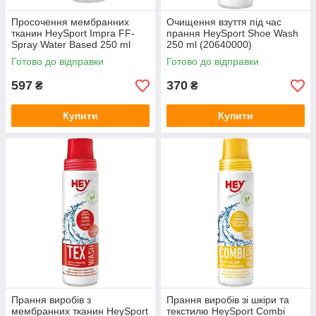
Просочення мембранних
Очищення взуття під час
тканин HeySport Impra FF-
прання HeySport Shoe Wash
Spray Water Based 250 ml
250 ml (20640000)
(20676000)
Готово до відправки
Готово до відправки
597
370
₴
₴
Купити
Купити
Прання виробів з
Прання виробів зі шкіри та
мембранних тканин HeySport
текстилю HeySport Combi