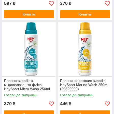
597
370
₴
₴
Купити
Купити
Прання виробів з
Прання шерстяних виробів
мікроволокон та фліса
HeySport Merino Wash 250ml
HeySport Micro Wash 250ml
(20820000)
(20742000)
Готово до відправки
Готово до відправки
370
446
₴
₴