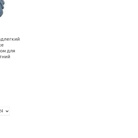
адлегкий
ke
ком для
утний
ь