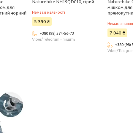
ke
Naturehike NH19QD010, сірий
Naturehike 
ком для
мішком для
Немає в наявності
утний чорний
прямокутни
5 390 ₴
Немає в наявн
7 040 ₴
+380 (98) 574-56-73
Viber/Telegram - пишіть
+380 (98)
Viber/Telegra
ь