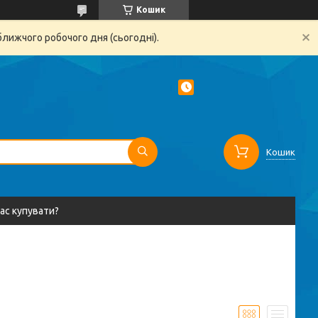
Кошик
ближчого робочого дня (сьогодні).
Кошик
вас купувати?