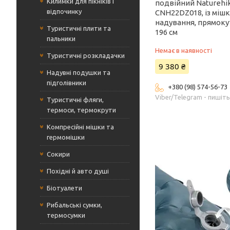
Килимки для пікніків і
подвійний Naturehi
відпочинку
CNH22DZ018, із міш
надування, прямок
Туристичні плити та
196 см
пальники
Немає в наявності
Туристичні розкладачки
9 380 ₴
Надувні подушки та
підголівники
+380 (98) 574-56-73
Viber/Telegram - пишіт
Туристичні фляги,
термоси, термокрути
Компресійні мішки та
гермомішки
Сокири
Похідні й авто душі
Біотуалети
Рибальські сумки,
термосумки