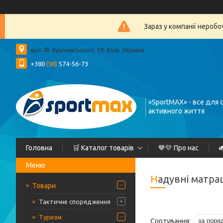
Зараз у компанії нероб
вул. Ф. Кричевського, 19, Київ, Україна
+380
(98)
574-56-73
«SportMAX» - все для 
активного життя
Головна
🛒 Каталог товарів
💙💛 Про нас

Надувні матра
Товари
Тактичне спорядження
Туризм