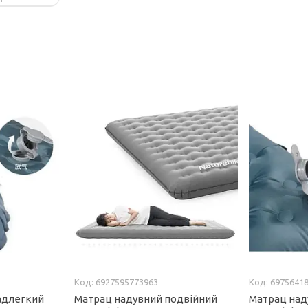
6927595773963
6975641
адлегкий
Матрац надувний подвійний
Матрац над