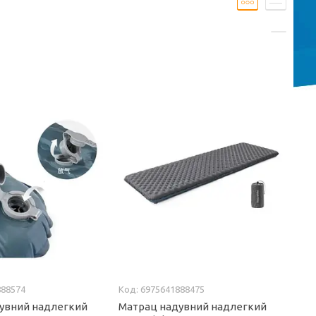
888574
6975641888475
увний надлегкий
Матрац надувний надлегкий