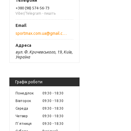
+380 (98) 574-56-73
Viber/Telegram - пишіть
sportmax.com.ua@gmail.com
вул. Ф. Кричевського, 19, Київ,
Україна
Графік роботи
Понеділок
09:30
18:30
Вівторок
09:30
18:30
Середа
09:30
18:30
Четвер
09:30
18:30
Пʼятниця
09:30
18:30