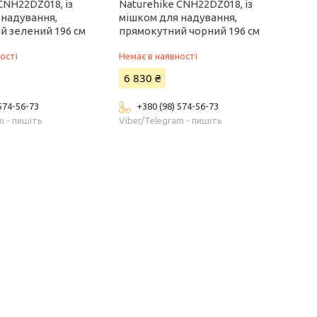
CNH22DZ018, із
Naturehike CNH22DZ018, із
 надування,
мішком для надування,
й зелений 196 см
прямокутний чорний 196 см
ості
Немає в наявності
6 830 ₴
 574-56-73
+380 (98) 574-56-73
m - пишіть
Viber/Telegram - пишіть