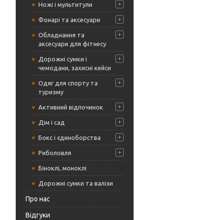
Ножі і мультитули
Фонарі та аксесуари
Обладнання та
аксесуари для фітнесу
Дорожні сумки і
чемодани, захисні кейси
Одяг для спорту та
туризму
Активний відпочинок
Дім і сад
Бокс і єдиноборства
Риболовля
Біноклі, моноклі
Дорожні сумки та валізи
Про нас
Відгуки