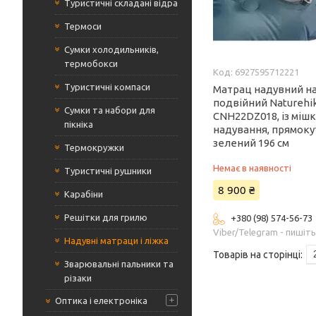
Туристичні складані відра
Термоси
Сумки холодильників,
термобокси
6927595712221
Туристичні компаси
Матрац надувний н
подвійний Naturehi
Сумки та набори для
CNH22DZ018, із міш
пікніка
надування, прямок
зелений 196 см
Термокружки
Немає в наявності
Туристичні рушники
8 900 ₴
Карабіни
Решітки для грилю
+380 (98) 574-56-73
Viber/Telegram - пишіт
Надувні матраци і ліжка
Зварювальні пальники та
різаки
Оптика і електроніка