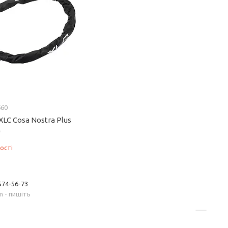
660
LC Cosa Nostra Plus
м
ості
 574-56-73
m - пишіть