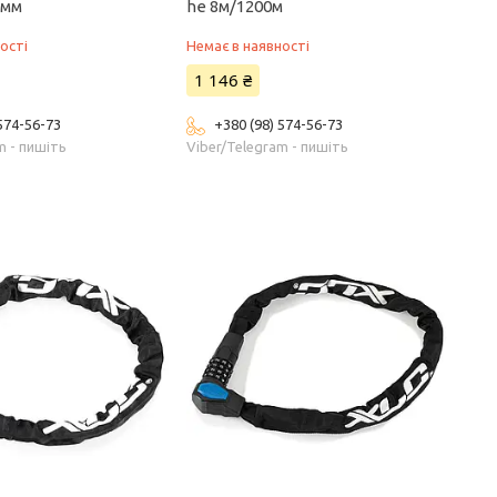
 мм
he 8м/1200м
ості
Немає в наявності
1 146 ₴
 574-56-73
+380 (98) 574-56-73
m - пишіть
Viber/Telegram - пишіть