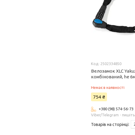
2502334850
Велозамок XLC Yakuz
комбінований, he 6
Немає в наявності
754 ₴
+380 (98) 574-56-73
Viber/Telegram - пишіт