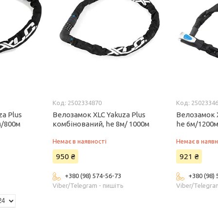
2502334870
2502334
a Plus
Велозамок XLC Yakuza Plus
Велозамок X
м/800м
комбінований, he 8м/ 1000м
he 6м/1200
Немає в наявності
Немає в наявн
950 ₴
921 ₴
+380 (98) 574-56-73
+380 (98)
ь
Viber/Telegram - пишіть
Viber/Telegra