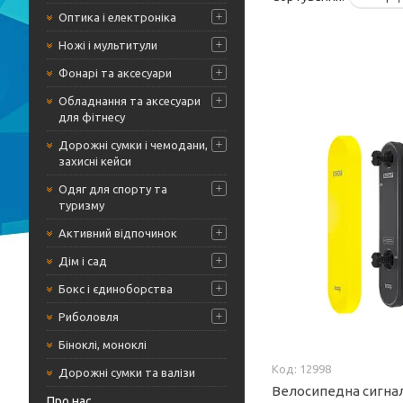
Оптика і електроніка
Ножі і мультитули
Фонарі та аксесуари
Обладнання та аксесуари
для фітнесу
Дорожні сумки і чемодани,
захисні кейси
Одяг для спорту та
туризму
Активний відпочинок
Дім і сад
Бокс і єдиноборства
Риболовля
Біноклі, моноклі
12998
Дорожні сумки та валізи
Велосипедна сигнал
Про нас