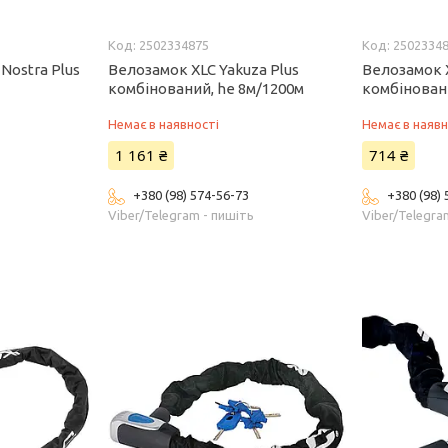
2502334875
2502334
Nostra Plus
Велозамок XLC Yakuza Plus
Велозамок X
комбінований, he 8м/1200м
комбінован
Немає в наявності
Немає в наявн
1 161 ₴
714 ₴
+380 (98) 574-56-73
+380 (98)
ь
Viber/Telegram - пишіть
Viber/Telegra