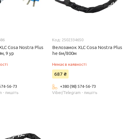
686
2502334650
LC Cosa Nostra Plus
Велозамок XLC Cosa Nostra Plus
м, 9 ур
he 6м/800м
ості
Немає в наявності
687 ₴
 574-56-73
+380 (98) 574-56-73
m - пишіть
Viber/Telegram - пишіть