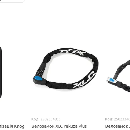
2502334855
2502334
ізація Knog
Велозамок XLC Yakuza Plus
Велозамок X