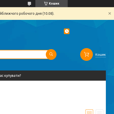
Кошик
йближчого робочого дня (10.08).
Кошик
вас купувати?