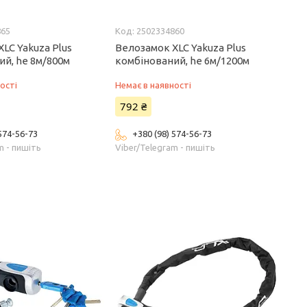
865
2502334860
LC Yakuza Plus
Велозамок XLC Yakuza Plus
ий, he 8м/800м
комбінований, he 6м/1200м
ості
Немає в наявності
792 ₴
 574-56-73
+380 (98) 574-56-73
m - пишіть
Viber/Telegram - пишіть