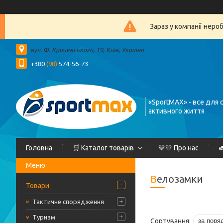
Зараз у компанії неро
вул. Ф. Кричевського, 19, Київ, Україна
+380
(98)
574-56-73
«SportMAX» - все для 
активного життя
Головна
🛒 Каталог товарів
💙💛 Про нас

Велозамки
Товари
Тактичне спорядження
Туризм