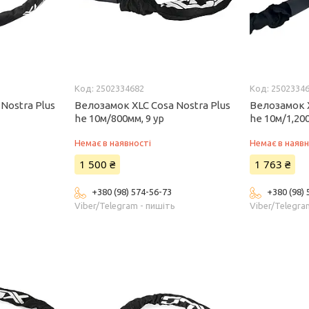
2502334682
2502334
Nostra Plus
Велозамок XLC Cosa Nostra Plus
Велозамок X
he 10м/800мм, 9 ур
he 10м/1,200
Немає в наявності
Немає в наявн
1 500 ₴
1 763 ₴
+380 (98) 574-56-73
+380 (98)
ь
Viber/Telegram - пишіть
Viber/Telegra