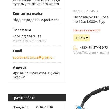
туризму та активного життя
2502334684
Велозамок XLC Cosa 
Відділ продажів «SportMAX»
he 10м/1,000м, 9 ур
Немає в наявності
+380 (98) 574-56-73
1 958 ₴
Viber/Telegram - пишіть
+380 (98) 574-56-73
Viber/Telegram - пишіт
sportmax.com.ua@gmail.com
вул. Ф. Кричевського, 19, Київ,
Україна
Графік роботи
Понеділок
09:30
18:30