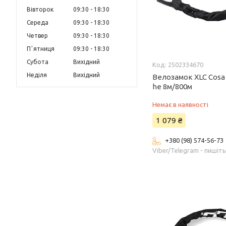
Вівторок
09:30
18:30
Середа
09:30
18:30
Четвер
09:30
18:30
Пʼятниця
09:30
18:30
Субота
Вихідний
2502334670
Неділя
Вихідний
Велозамок XLC Cosa 
he 8м/800м
Немає в наявності
1 079 ₴
+380 (98) 574-56-73
Viber/Telegram - пишіт