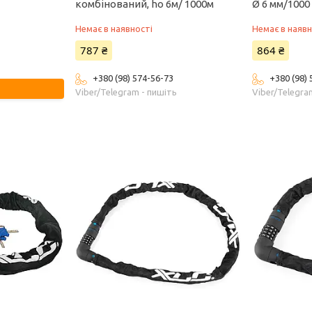
комбінований, ho 6м/ 1000м
Ø 6 мм/1000
Немає в наявності
Немає в наявн
787 ₴
864 ₴
+380 (98) 574-56-73
+380 (98)
Viber/Telegram - пишіть
Viber/Telegra