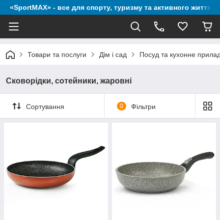
«SportMAX» - все для спорту, туризму та активного життя
Товари та послуги
Дім і сад
Посуд та кухонне прила
Сковорідки, сотейники, жаровні
Сортування
0
Фільтри